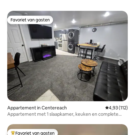
Favoriet van gasten
Favoriet van gasten
Appartement in Centereach
Gemiddelde be
4,93 (112)
Appartement met 1 slaapkamer, keuken en complete
badkamer
Favoriet van gasten