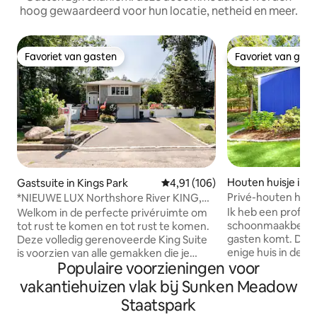
hoog gewaardeerd voor hun locatie, netheid en meer.
Favoriet van gasten
Favoriet van gas
Favoriet van gasten
Favoriet van gas
Houten huisje in
Gastsuite in Kings Park
Gemiddelde beoordeling van 4,9
4,91 (106)
Privé-houten huisj
*NIEUWE LUX Northshore River KING,
privacydek/tuin
Ik heb een profes
Welkom in de perfecte privéruimte om
schoonmaakbedrijf
tot rust te komen en tot rust te komen.
gasten komt. De 
Deze volledig gerenoveerde King Suite
enige huis in de s
is voorzien van alle gemakken die je
Populaire voorzieningen voor
bosrijke park van 
nodig hebt voor een geweldig verblijf -
Krijg het gevoel v
plus een aantal kleine details waarvan we
vakantiehuizen vlak bij Sunken Meadow
vergelijkbaar met h
hopen dat je je speciaal voelt. De
Staatspark
maar toch centraa
Northshore Corner Oasis, is een prima