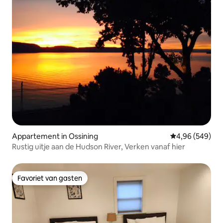
Appartement in Ossining
Gemiddelde beo
4,96 (549)
Rustig uitje aan de Hudson River, Verken vanaf hier
Favoriet van gasten
Favoriet van gasten