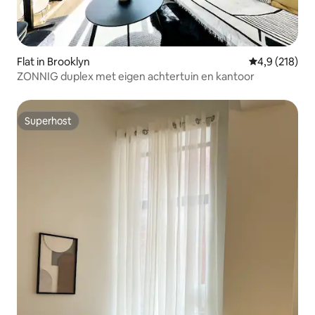
Flat in Brooklyn
Gemiddelde be
4,9 (218)
ZONNIG duplex met eigen achtertuin en kantoor
Superhost
Superhost