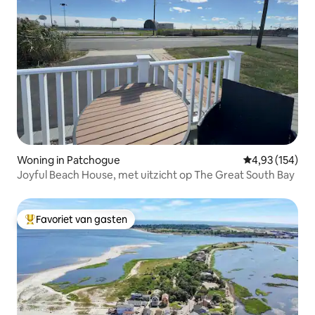
Woning in Patchogue
Gemiddelde beo
4,93 (154)
Joyful Beach House, met uitzicht op The Great South Bay
Favoriet van gasten
Topfavoriet van gasten