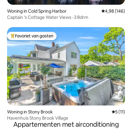
Woning in Cold Spring Harbor
Gemiddelde beo
4,98 (146)
Captain 's Cottage Water Views -3 Bdrm
Favoriet van gasten
Topfavoriet van gasten
Woning in Stony Brook
Gemiddeld
5 (11)
Havenhuis Stony Brook Village
Appartementen met airconditioning