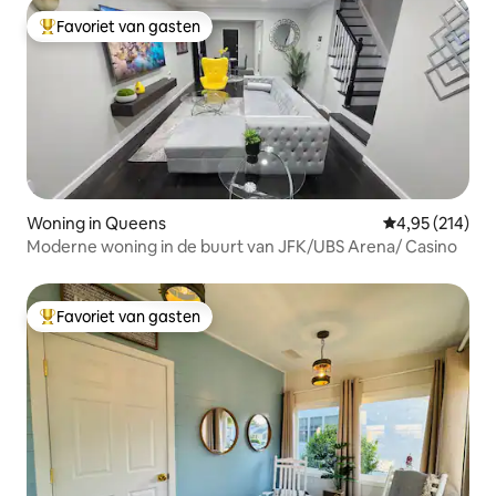
Favoriet van gasten
Topfavoriet van gasten
Woning in Queens
Gemiddelde beo
4,95 (214)
Moderne woning in de buurt van JFK/UBS Arena/ Casino
Favoriet van gasten
Topfavoriet van gasten