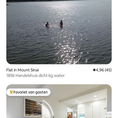
Flat in Mount Sinai
Gemiddelde be
4,96 (45)
1856 Handelshuis dicht bij water
Favoriet van gasten
Topfavoriet van gasten