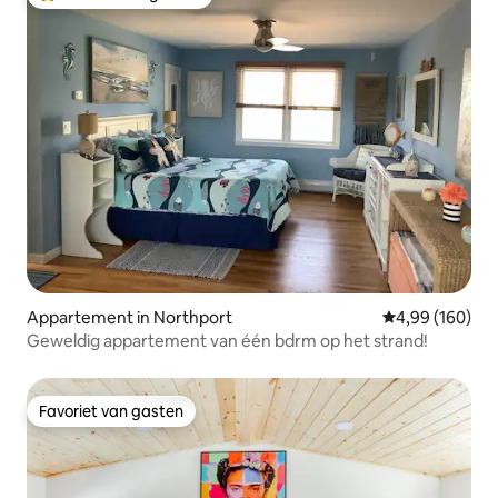
Topfavoriet van gasten
Appartement in Northport
Gemiddelde beo
4,99 (160)
Geweldig appartement van één bdrm op het strand!
Favoriet van gasten
Favoriet van gasten