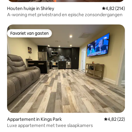
Houten huisje in Shirley
Gemiddelde beo
4,82 (214)
A-woning met privéstrand en epische zonsondergangen
Favoriet van gasten
Favoriet van gasten
Appartement in Kings Park
Gemiddelde be
4,82 (22)
Luxe appartement met twee slaapkamers