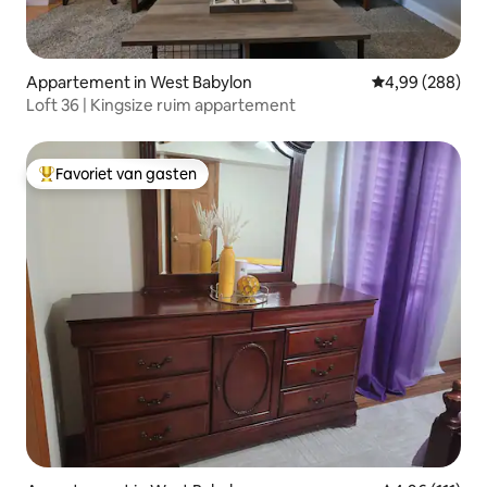
Appartement in West Babylon
Gemiddelde beo
4,99 (288)
Loft 36 | Kingsize ruim appartement
Favoriet van gasten
Topfavoriet van gasten