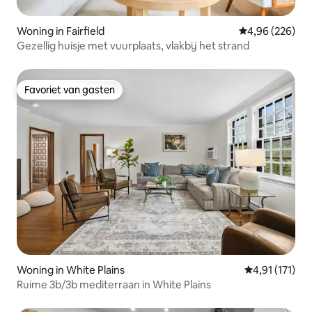
Woning in Fairfield
Gemiddelde beo
4,96 (226)
Gezellig huisje met vuurplaats, vlakbij het strand
Favoriet van gasten
Favoriet van gasten
Woning in White Plains
Gemiddelde be
4,91 (171)
Ruime 3b/3b mediterraan in White Plains