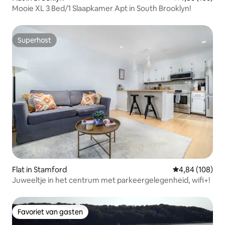
Mooie XL 3 Bed/1 Slaapkamer Apt in South Brooklyn!
Superhost
Superhost
Flat in Stamford
Gemiddelde beo
4,84 (108)
Juweeltje in het centrum met parkeergelegenheid, wifi+!
Favoriet van gasten
Favoriet van gasten