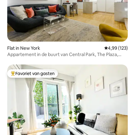
Flat in New York
Gemiddelde beo
4,99 (123)
Appartement in de buurt van Central Park, The Plaza,
Tiffany, MOMA
Favoriet van gasten
Topfavoriet van gasten