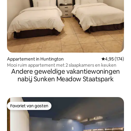
Appartement in Huntington
Gemiddelde beo
4,95 (174)
Mooi ruim appartement met 2 slaapkamers en keuken
Andere geweldige vakantiewoningen
nabij Sunken Meadow Staatspark
Favoriet van gasten
Favoriet van gasten