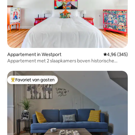
Appartement in Westport
Gemiddelde beo
4,96 (345)
Appartement met 2 slaapkamers boven historische
ciderfabriek
Favoriet van gasten
Topfavoriet van gasten