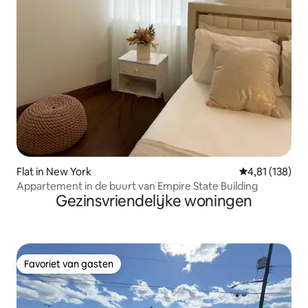
Flat in New York
Gemiddelde beo
4,81 (138)
Appartement in de buurt van Empire State Building
Gezinsvriendelijke woningen
Favoriet van gasten
Favoriet van gasten