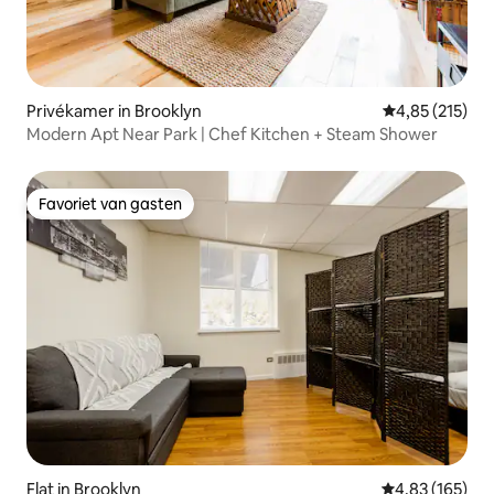
Privékamer in Brooklyn
Gemiddelde beo
4,85 (215)
Modern Apt Near Park | Chef Kitchen + Steam Shower
Favoriet van gasten
Favoriet van gasten
Flat in Brooklyn
Gemiddelde beo
4,83 (165)