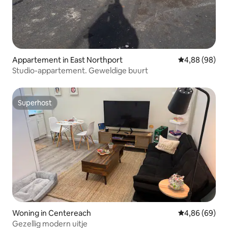
Appartement in East Northport
Gemiddelde be
4,88 (98)
Studio-appartement. Geweldige buurt
Superhost
Superhost
Woning in Centereach
Gemiddelde be
4,86 (69)
Gezellig modern uitje