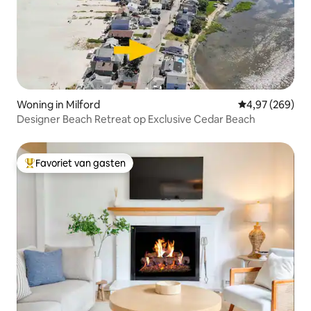
Woning in Milford
Gemiddelde beo
4,97 (269)
Designer Beach Retreat op Exclusive Cedar Beach
Favoriet van gasten
Topfavoriet van gasten