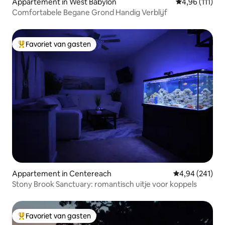
Appartement in West Babylon
Gemiddelde be
4,96 (111)
Comfortabele Begane Grond Handig Verblijf
Favoriet van gasten
Topfavoriet van gasten
Appartement in Centereach
Gemiddelde beo
4,94 (241)
Stony Brook Sanctuary: romantisch uitje voor koppels
Favoriet van gasten
Topfavoriet van gasten