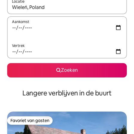
Locatie
Wanneer er resultaten beschikbaar zijn, maak je een keuze met 
Aankomst
Vertrek
Zoeken
Langere verblijven in de buurt
Favoriet van gasten
Favoriet van gasten