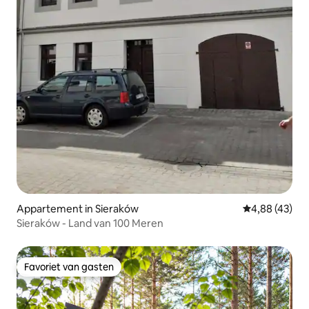
Appartement in Sieraków
Gemiddelde be
4,88 (43)
Sieraków - Land van 100 Meren
Favoriet van gasten
Favoriet van gasten