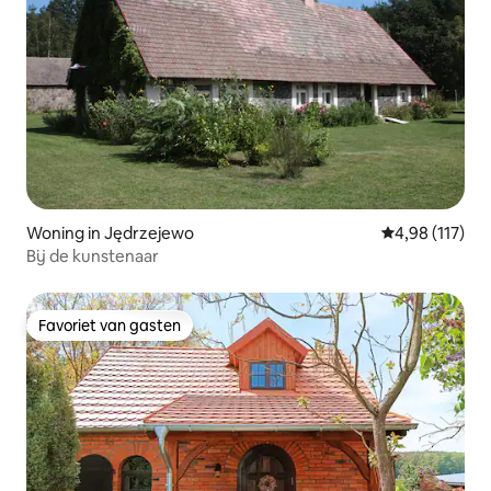
Woning in Jędrzejewo
Gemiddelde beo
4,98 (117)
Bij de kunstenaar
Favoriet van gasten
Favoriet van gasten