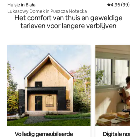
Huisje in Biała
Gemiddelde be
4,96 (99)
Lukasowy Domek in Puszcza Notecka
Het comfort van thuis en geweldige
tarieven voor langere verblijven
Volledig gemeubileerde
Digitale nom