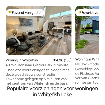
Favoriet van gasten
Favoriet van g
Topfavoriet van gasten
Topfavoriet van 
Woning in Whitefi
Woning in Whitefish
Gemiddelde beoordeling van 4,9
4,96 (135)
NIEUW - Modern h
40 minuten naar Glacier Park, 5 minuten
verdieping
Geweldige locatie
naar City Beach en Downtown
Eindeloze voorzieningen te bieden met
de Flathead Valley
deze gloednieuwe constructie
ver van Glacier Na
Townhome gelegen op 5 minuten van
ruimte om tot rus
het centrum van Whitefish en de basis
van verkenning. 
Populaire voorzieningen voor woningen
van Whitefish Mountain Resort! 2
grote ramen zorge
kingsize bedden, 2 volledige baden,
in Whitefish Lake
licht. Volledige keuken met een schone
gezellige woonkamer en gashaard,
en moderne uitstraling. 2 mij
seizoensgebonden buitenwoon- en
centrum van Whitefish. 33