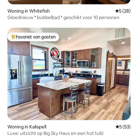
Woning in Whitefish
Gemiddelde
5 (28)
Gloednieuw * bubbelbad * geschikt voor 10 personen
Favoriet van gasten
Topfavoriet van gasten
Woning in Kalispell
Gemiddelde
5 (53)
Luxe: uitzicht op Big Sky Haus en een hot tub!