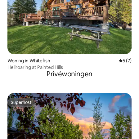
Woning in Whitefish
Gemiddeld
5 (7)
Hellroaring at Painted Hills
Privéwoningen
Superhost
Superhost