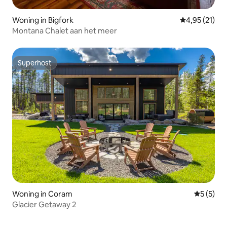
Woning in Bigfork
Gemiddelde be
4,95 (21)
Montana Chalet aan het meer
Superhost
Superhost
Woning in Coram
Gemiddeld
5 (5)
Glacier Getaway 2