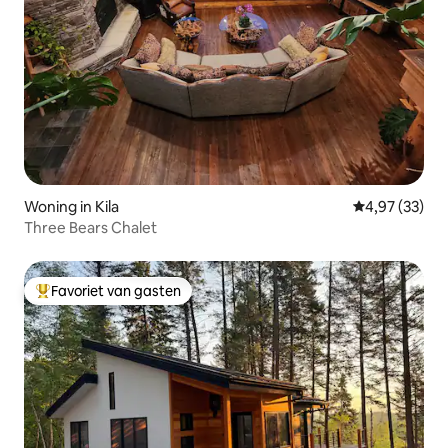
Woning in Kila
Gemiddelde be
4,97 (33)
Three Bears Chalet
Favoriet van gasten
Topfavoriet van gasten