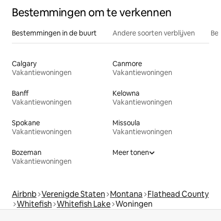
Bestemmingen om te verkennen
Bestemmingen in de buurt
Andere soorten verblijven
Bes
Calgary
Canmore
Vakantiewoningen
Vakantiewoningen
Banff
Kelowna
Vakantiewoningen
Vakantiewoningen
Spokane
Missoula
Vakantiewoningen
Vakantiewoningen
Bozeman
Meer tonen
Vakantiewoningen
Airbnb
Verenigde Staten
Montana
Flathead County
Whitefish
Whitefish Lake
Woningen