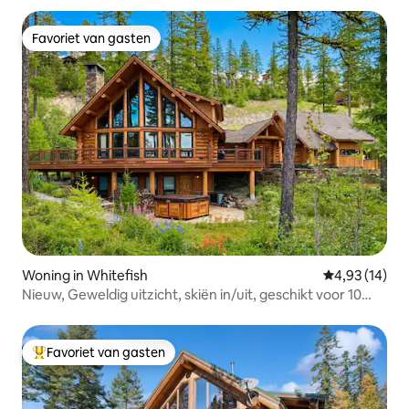
Favoriet van gasten
Favoriet van gasten
Woning in Whitefish
Gemiddelde be
4,93 (14)
Nieuw, Geweldig uitzicht, skiën in/uit, geschikt voor 10
personen!
Favoriet van gasten
Topfavoriet van gasten