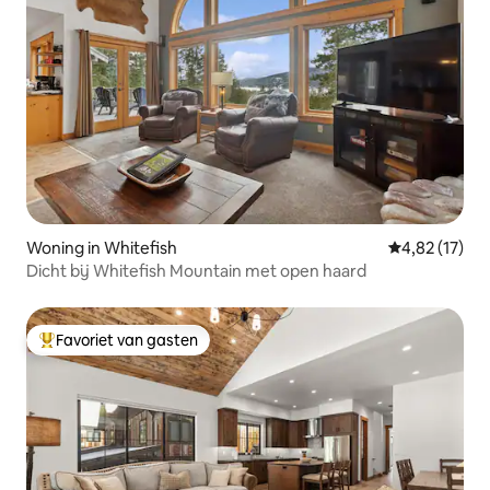
Woning in Whitefish
Gemiddelde be
4,82 (17)
Dicht bij Whitefish Mountain met open haard
Favoriet van gasten
Topfavoriet van gasten