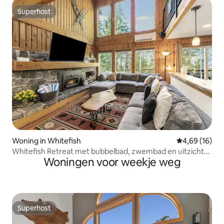
Superhost
Superhost
Woning in Whitefish
Gemiddelde be
4,69 (16)
Whitefish Retreat met bubbelbad, zwembad en uitzicht
Woningen voor weekje weg
op het meer
Superhost
Superhost