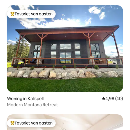
Favoriet van gasten
Topfavoriet van gasten
Woning in Kalispell
Gemiddelde be
4,98 (40)
Modern Montana Retreat
Favoriet van gasten
Topfavoriet van gasten