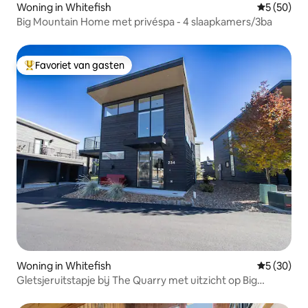
Woning in Whitefish
Gemiddelde
5 (50)
Big Mountain Home met privéspa - 4 slaapkamers/3ba
Favoriet van gasten
Topfavoriet van gasten
Woning in Whitefish
Gemiddelde
5 (30)
Gletsjeruitstapje bij The Quarry met uitzicht op Big
Mountain