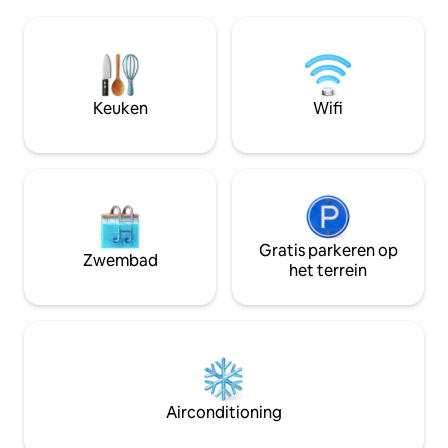
eetruimte, bad, tv, wasmachine en
rijden naar West 
droger en volledige toegang tot alle
Glacier om Glacier
faciliteiten van het Quarry Clubhouse
betreden. 18 minuten rijden naar
(zwembad, bubbelbad, vuurplaats,
Whitefish Ski Reso
fitnessruimte, speelkamer en nog veel
Stadsstrand, hard
meer). Slechts 5 minuten lopen naar
Keuken
Wifi
golfen binnen 5-10
restaurants, koffie, brouwerijen, WF
uitzicht op het meer en andere
openbare landtoegang!
Gratis parkeren op
Zwembad
het terrein
Airconditioning