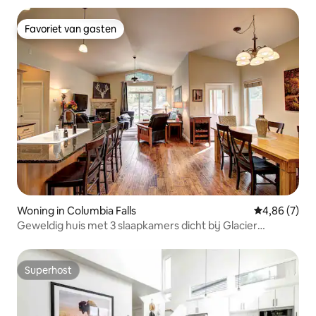
Favoriet van gasten
Favoriet van gasten
Woning in Columbia Falls
Gemiddelde b
4,86 (7)
Geweldig huis met 3 slaapkamers dicht bij Glacier
National/zwembad
Superhost
Superhost