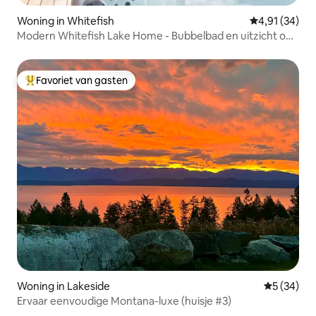
Woning in Whitefish
Gemiddelde be
4,91 (34)
Modern Whitefish Lake Home - Bubbelbad en uitzicht op
het meer!
Favoriet van gasten
Topfavoriet van gasten
Woning in Lakeside
Gemiddelde
5 (34)
Ervaar eenvoudige Montana-luxe (huisje #3)