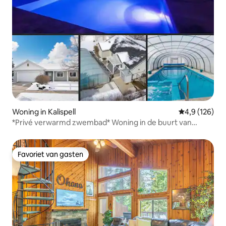
Woning in Kalispell
Gemiddelde be
4,9 (126)
*Privé verwarmd zwembad* Woning in de buurt van
Bypass&Amenities
Favoriet van gasten
Favoriet van gasten