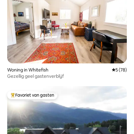
Woning in Whitefish
Gemiddelde
5 (78)
Gezellig geel gastenverblijf
Favoriet van gasten
Topfavoriet van gasten