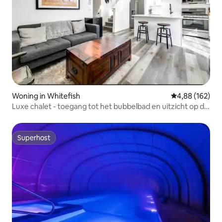
Woning in Whitefish
Gemiddelde beo
4,88 (162)
Luxe chalet - toegang tot het bubbelbad en uitzicht op de
bergen!
Superhost
Superhost