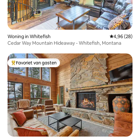
Woning in Whitefish
Gemiddelde be
4,96 (28)
Cedar Way Mountain Hideaway - Whitefish, Montana
Favoriet van gasten
Topfavoriet van gasten