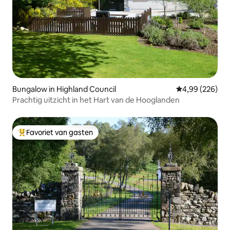
Bungalow in Highland Council
Gemiddelde beo
4,99 (226)
Prachtig uitzicht in het Hart van de Hooglanden
Favoriet van gasten
Topfavoriet van gasten