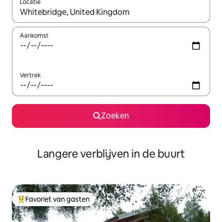
Locatie
Wanneer er resultaten beschikbaar zijn, maak je een keuze met 
Aankomst
Vertrek
Zoeken
Langere verblijven in de buurt
Favoriet van gasten
Topfavoriet van gasten