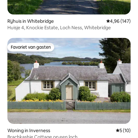
Rijhuis in Whitebridge
Gemiddelde beo
4,96 (147)
Huisje 4, Knockie Estate, Loch Ness, Whitebridge
Favoriet van gasten
Favoriet van gasten
Woning in Inverness
Gemiddelde
5 (10)
Brachkashie Cottage op een loch