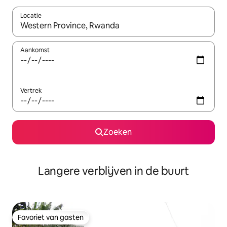
Locatie
Wanneer er resultaten beschikbaar zijn, maak je een keuze met 
Aankomst
Vertrek
Zoeken
Langere verblijven in de buurt
Favoriet van gasten
Favoriet van gasten