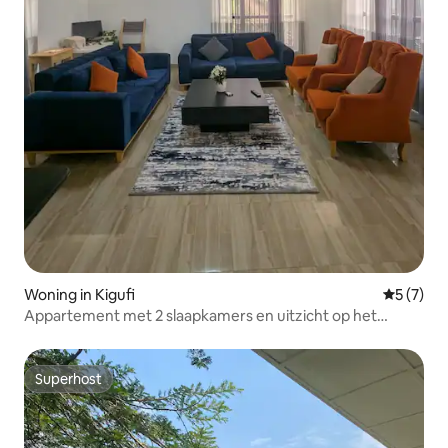
Woning in Kigufi
Gemiddeld
5 (7)
Appartement met 2 slaapkamers en uitzicht op het
Kivumeer • Ontbijt inbegrepen
Superhost
Superhost