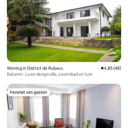
Woning in District de Rubavu
Gemiddelde be
4,85 (48)
Baharini · Luxe designvilla, zwembad en tuin
Favoriet van gasten
Favoriet van gasten