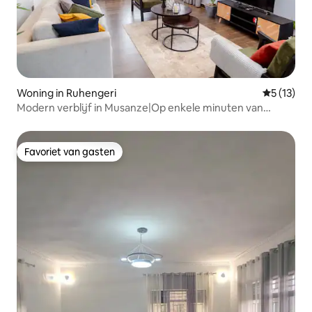
Woning in Ruhengeri
Gemiddeld
5 (13)
Modern verblijf in Musanze|Op enkele minuten van
trektochten
Favoriet van gasten
Favoriet van gasten