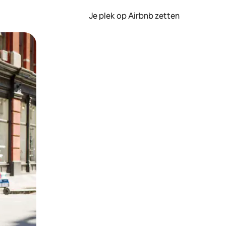
Je plek op Airbnb zetten
en of swipen.