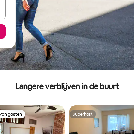
Langere verblijven in de buurt
 van gasten
Superhost
 van gasten
Superhost