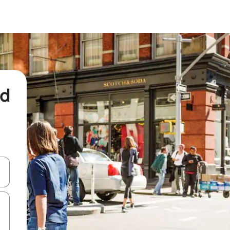
nd
een keuze met je de pijltjestoetsen omhoog en omlaag, óf door te tikk