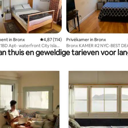
g van 4,93 op 5, 40 recensies
ent in Bronx
Gemiddelde beoordeling van 4,87 op 5, 114 r
4,87 (114)
Privékamer in Bronx
1BD Apt- waterfront City Island
Bronx KAMER #2 NYC-BEST DE
n thuis en geweldige tarieven voor lan