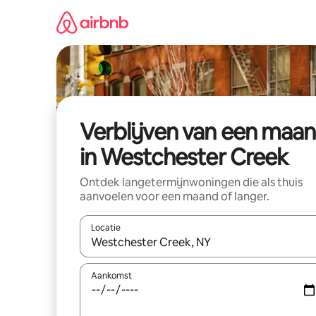
Ga
direct
naar
inhoud
Verblijven van een maa
in Westchester Creek
Ontdek langetermijnwoningen die als thuis
aanvoelen voor een maand of langer.
Locatie
Wanneer er resultaten beschikbaar zijn, maak je 
Aankomst