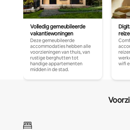
Volledig gemeubileerde
Digi
vakantiewoningen
reiz
Deze gemeubileerde
Comf
accommodaties hebben alle
acco
voorzieningen van thuis, van
reize
rustige berghutten tot
werke
handige appartementen
wifi 
midden in de stad.
Voorzi