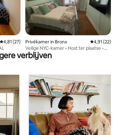
ecensies
Gemiddelde beoordeling van 4,81 op 5, 27 recensies
4,81 (27)
Privékamer in Bronx
Gemiddelde beoordeli
4,91 (22)
AL
Veilige NYC-kamer • Host ter plaatse •
gere verblijven
Dichtbij metrolijn 2/5/6