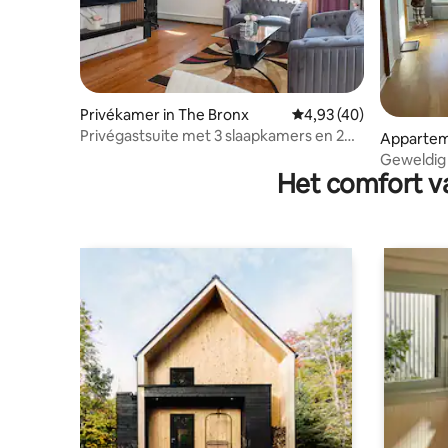
Privékamer in The Bronx
Gemiddelde beoordelin
4,93 (40)
Privégastsuite met 3 slaapkamers en 2
Appartem
badkamers • Bronx NYC
Geweldig 
Het comfort va
Bronx NY