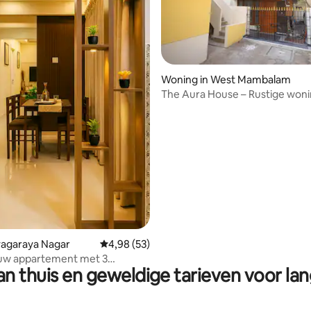
Woning in West Mambalam
The Aura House – Rustige won
2,5 slaapkamers – T. Nagar
ling van 5 op 5, 51 recensies
hyagaraya Nagar
Gemiddelde beoordeling van 4,98 op 5, 53 r
4,98 (53)
uw appartement met 3
n thuis en geweldige tarieven voor lan
rs | 5 minuten lopen naar T
opping