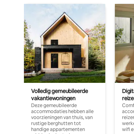
Volledig gemeubileerde
Digi
vakantiewoningen
reiz
Deze gemeubileerde
Comf
accommodaties hebben alle
acco
voorzieningen van thuis, van
reize
rustige berghutten tot
werke
handige appartementen
wifi 