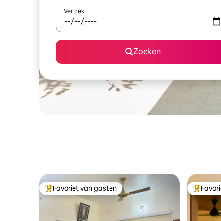
Vertrek
Zoeken
Favoriet van gasten
Favor
Topfavoriet van gasten
Topfavor