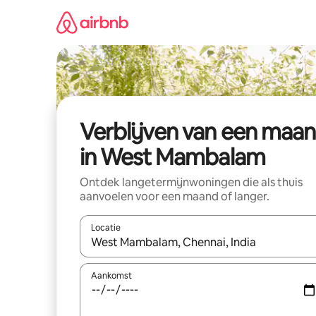
Ga
direct
naar
inhoud
Verblijven van een maa
in West Mambalam
Ontdek langetermijnwoningen die als thuis
aanvoelen voor een maand of langer.
Locatie
Wanneer er resultaten beschikbaar zijn, maak je 
Aankomst