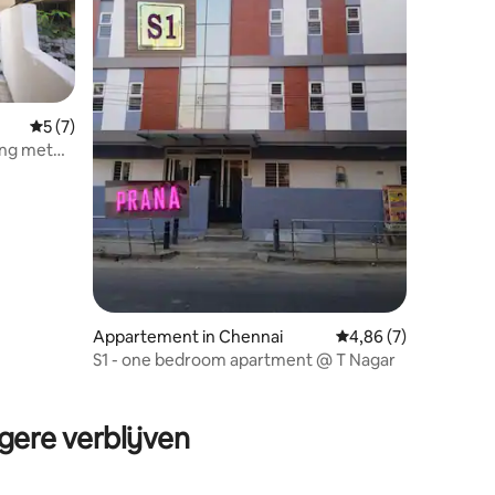
Gemiddelde beoordeling van 5 op 5, 7 recensies
5 (7)
ing met
Appartement in Chennai
Gemiddelde beoordeli
4,86 (7)
S1 - one bedroom apartment @ T Nagar
ecensies
gere verblijven