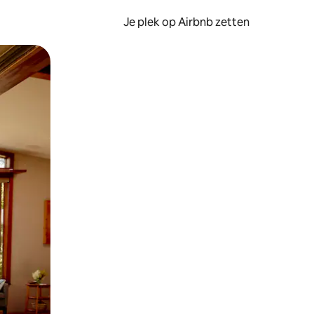
Je plek op Airbnb zetten
en of swipen.