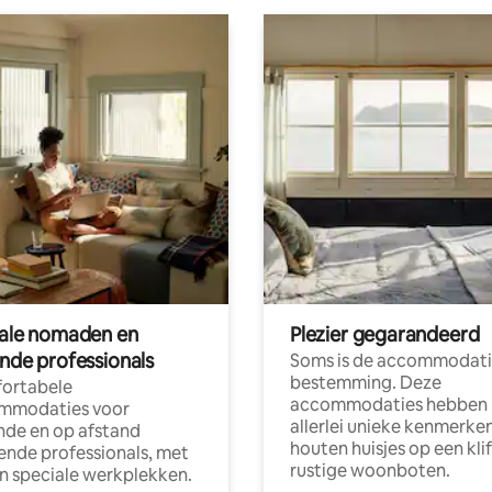
tale nomaden en
Plezier gegarandeerd
ende professionals
Soms is de accommodati
bestemming. Deze
ortabele
accommodaties hebben
mmodaties voor
allerlei unieke kenmerken
nde en op afstand
houten huisjes op een klif
nde professionals, met
rustige woonboten.
en speciale werkplekken.