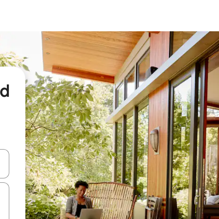
nd
een keuze met je de pijltjestoetsen omhoog en omlaag, óf door te tikk