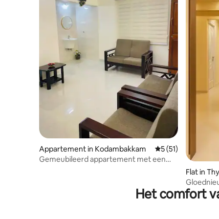
Appartement in Kodambakkam
Gemiddelde beoorde
5 (51)
Gemeubileerd appartement met een
slaapkamer
Flat in T
Gloednie
Het comfort va
slaapkame
Nagar Sh