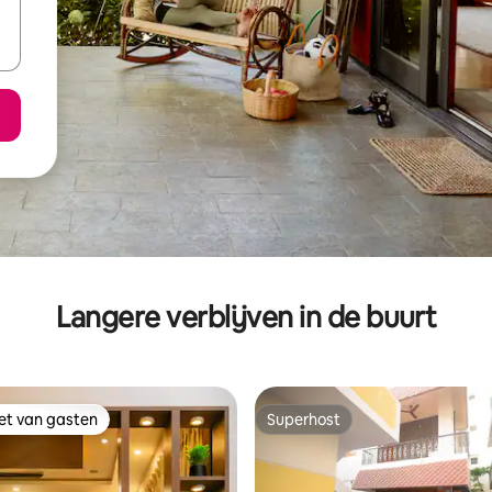
Langere verblijven in de buurt
iet van gasten
Superhost
iet van gasten
Superhost