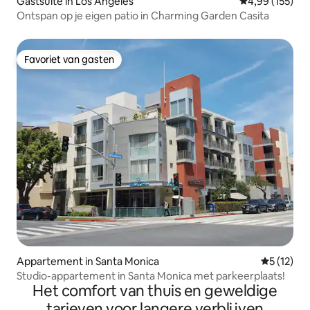
Gastsuite in Los Angeles
Gemiddelde beo
4,99 (155)
Ontspan op je eigen patio in Charming Garden Casita
Favoriet van gasten
Favoriet van gasten
Appartement in Santa Monica
Gemiddeld
5 (12)
Studio-appartement in Santa Monica met parkeerplaats!
Het comfort van thuis en geweldige
tarieven voor langere verblijven