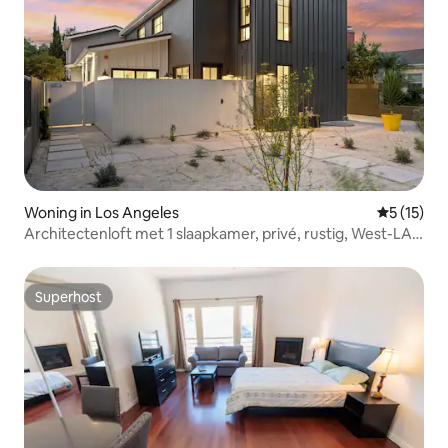
Woning in Los Angeles
Gemiddeld
5 (15)
Architectenloft met 1 slaapkamer, privé, rustig, West-LA,
ADU
Superhost
Superhost