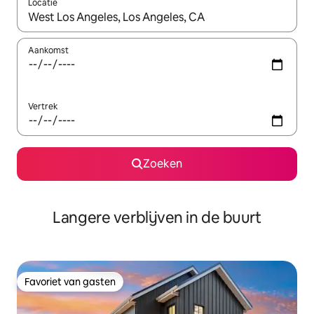
Locatie
Wanneer er resultaten beschikbaar zijn, maak je een keuze met 
Aankomst
Vertrek
Zoeken
Langere verblijven in de buurt
Favoriet van gasten
Favoriet van gasten