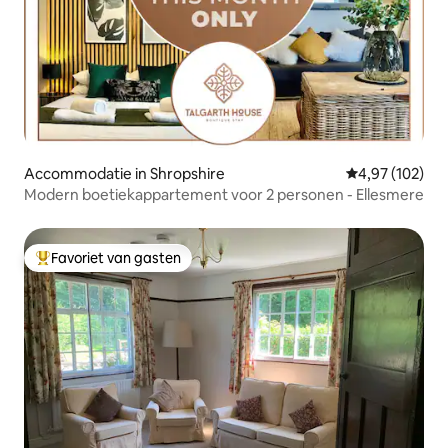
Accommodatie in Shropshire
Gemiddelde beo
4,97 (102)
Modern boetiekappartement voor 2 personen - Ellesmere
Favoriet van gasten
Topfavoriet van gasten