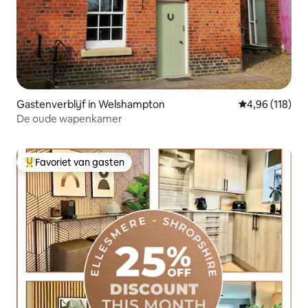
Gastenverblijf in Welshampton
Gemiddelde beo
4,96 (118)
De oude wapenkamer
Favoriet van gasten
Topfavoriet van gasten