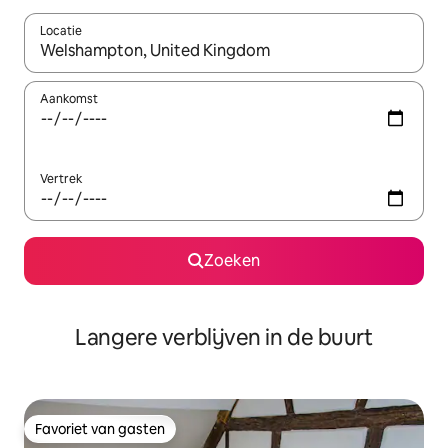
Locatie
Wanneer er resultaten beschikbaar zijn, maak je een keuze met 
Aankomst
Vertrek
Zoeken
Langere verblijven in de buurt
Favoriet van gasten
Favoriet van gasten