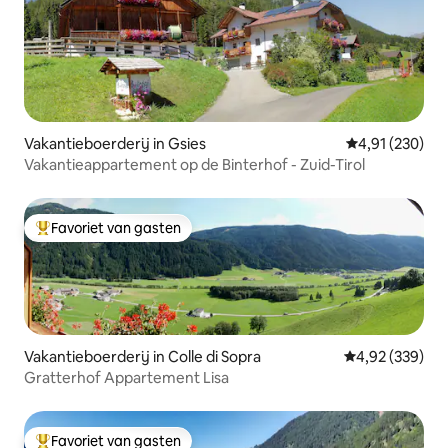
Vakantieboerderij in Gsies
Gemiddelde beo
4,91 (230)
Vakantieappartement op de Binterhof - Zuid-Tirol
Favoriet van gasten
Topfavoriet van gasten
Vakantieboerderij in Colle di Sopra
Gemiddelde beo
4,92 (339)
Gratterhof Appartement Lisa
Favoriet van gasten