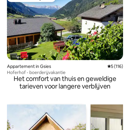
Topfavoriet van gasten
Appartement in Gsies
Gemiddelde
5 (116)
Hoferhof - boerderijvakantie
Het comfort van thuis en geweldige
tarieven voor langere verblijven