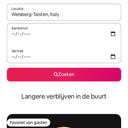
Locatie
Wanneer er resultaten beschikbaar zijn, maak je een keuze met 
Aankomst
Vertrek
Zoeken
Langere verblijven in de buurt
Favoriet van gasten
Favoriet van gasten