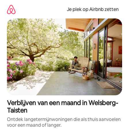
Ga
direct
Je plek op Airbnb zetten
naar
inhoud
Verblijven van een maand in Welsberg-
Taisten
Ontdek langetermijnwoningen die als thuis aanvoelen
voor een maand of langer.