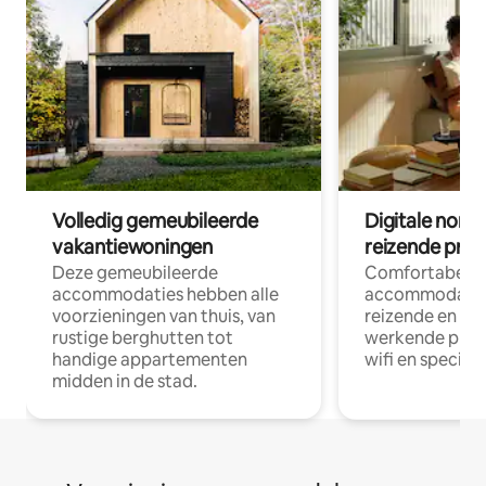
Volledig gemeubileerde
Digitale nom
vakantiewoningen
reizende prof
Deze gemeubileerde
Comfortabele
accommodaties hebben alle
accommodatie
voorzieningen van thuis, van
reizende en op
rustige berghutten tot
werkende profe
handige appartementen
wifi en special
midden in de stad.