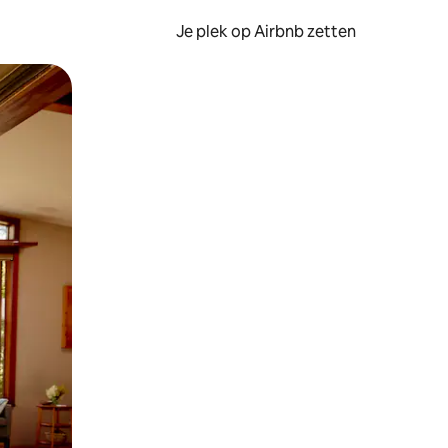
Je plek op Airbnb zetten
en of swipen.