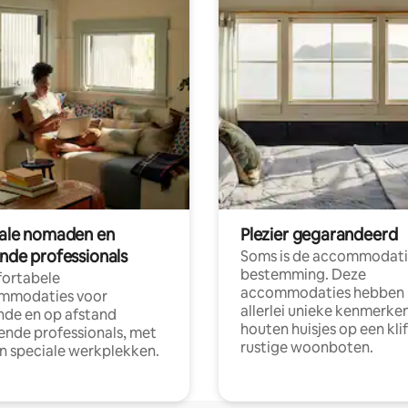
tale nomaden en
Plezier gegarandeerd
ende professionals
Soms is de accommodati
bestemming. Deze
ortabele
accommodaties hebben
mmodaties voor
allerlei unieke kenmerken
nde en op afstand
houten huisjes op een klif
nde professionals, met
rustige woonboten.
en speciale werkplekken.