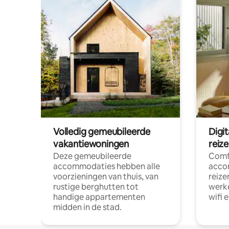
Volledig gemeubileerde
Digi
vakantiewoningen
reiz
Deze gemeubileerde
Comf
accommodaties hebben alle
acco
voorzieningen van thuis, van
reize
rustige berghutten tot
werke
handige appartementen
wifi 
midden in de stad.