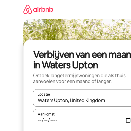
Ga
direct
naar
inhoud
Verblijven van een maa
in Waters Upton
Ontdek langetermijnwoningen die als thuis
aanvoelen voor een maand of langer.
Locatie
Wanneer er resultaten beschikbaar zijn, maak je 
Aankomst