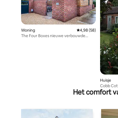
Woning
Gemiddelde beoordelin
4,98 (58)
The Four Boxes nieuwe verbouwde
schuur met twee slaapkamers
Huisje
Cobb Cot
Het comfort va