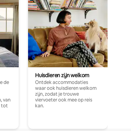
Huisdieren zijn welkom
e de
Ontdek accommodaties
waar ook huisdieren welkom
zijn, zodat je trouwe
, van
viervoeter ook mee op reis
 tot
kan.