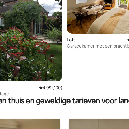
g van 4,98 op 5, 58 recensies
Loft
Garagekamer met een prachtig 
Gemiddelde beoordeling van 4,99 op 5, 100 r
4,99 (100)
tage
n thuis en geweldige tarieven voor lan