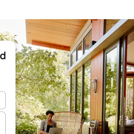
nd
een keuze met je de pijltjestoetsen omhoog en omlaag, óf door te tikk