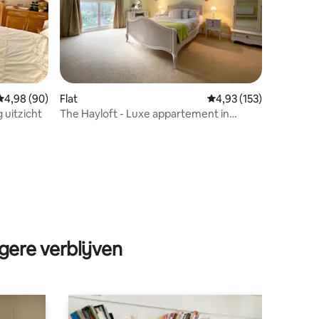
Gemiddelde beoordeling van 4,98 op 5, 90 recensies
4,98 (90)
Flat
Gemiddelde beoordelin
4,93 (153)
uitzicht
The Hayloft - Luxe appartement in
historisch dorp
ecensies
gere verblijven