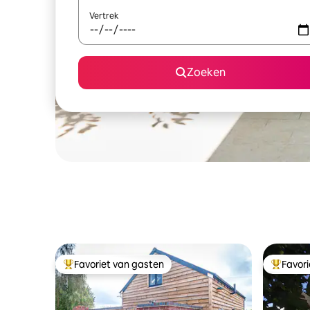
Vertrek
Zoeken
Favoriet van gasten
Favor
Topfavoriet van gasten
Topfavor