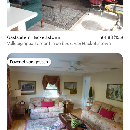
Gastsuite in Hackettstown
Gemiddelde beo
4,88 (155)
Volledig appartement in de buurt van Hackettstown
Favoriet van gasten
Favoriet van gasten