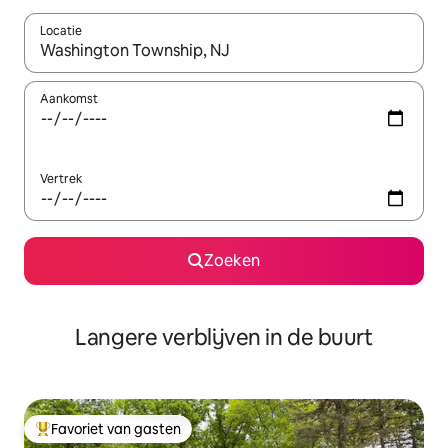
Locatie
Wanneer er resultaten beschikbaar zijn, maak je een keuze met 
Aankomst
Vertrek
Zoeken
Langere verblijven in de buurt
Favoriet van gasten
Topfavoriet van gasten