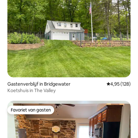
Gastenverblijf in Bridgewater
Gemiddelde beo
4,95 (128)
Koetshuis in The Valley
Favoriet van gasten
Favoriet van gasten