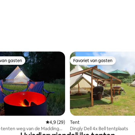
g van 4,73 op 5, 83 recensies
 van gasten
Favoriet van gasten
 van gasten
Favoriet van gasten
g van 4,81 op 5, 26 recensies
Gemiddelde beoordeling van 4,9 op 5, 29 r
4,9 (29)
Tent
-tenten weg van de Madding
Dingly Dell 4x Bell tentplaats