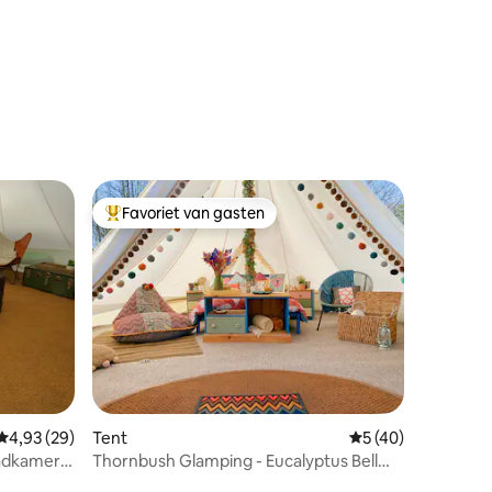
Favoriet van gasten
Topfavoriet van gasten
ecensies
Gemiddelde beoordeling van 4,93 op 5, 29 recensies
4,93 (29)
Tent
Gemiddelde beoorde
5 (40)
badkamer
Thornbush Glamping - Eucalyptus Bell
tent