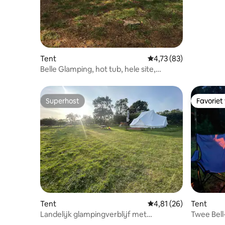
Tent
Gemiddelde beoordelin
4,73 (83)
Belle Glamping, hot tub, hele site,
slaapplaatsen voor 30+
Superhost
Favoriet
Superhost
Favoriet
Tent
Gemiddelde beoordelin
4,81 (26)
Tent
Landelijk glampingverblijf met
Twee Bell
bubbelbad
Crowd