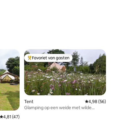
Favoriet van gasten
Topfavoriet van gasten
Tent
Gemiddelde beoordelin
4,98 (56)
Glamping op een weide met wilde
bloemen - Luna bij Ty Cynan
ecensies
Gemiddelde beoordeling van 4,81 op 5, 47 recensies
4,81 (47)