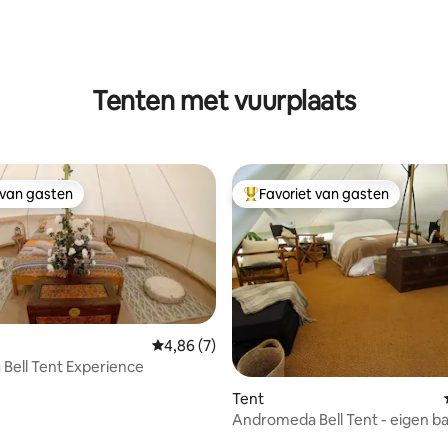
g van 4,95 op 5, 62 recensies
Tenten met vuurplaats
 van gasten
Favoriet van gasten
 van gasten
Topfavoriet van gasten
Gemiddelde beoordeling van 4,86 op 5, 7 r
4,86 (7)
 Bell Tent Experience
Tent
Andromeda Bell Tent - eigen 
en keuken