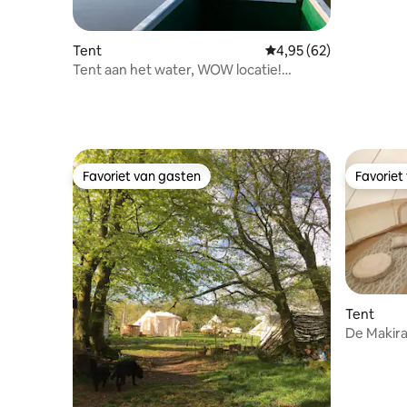
Tent
Gemiddelde beoordelin
4,95 (62)
Tent aan het water, WOW locatie!
Zonsondergangen en landschappen.
Favoriet van gasten
Favoriet
Favoriet van gasten
Favoriet
Tent
De Makira