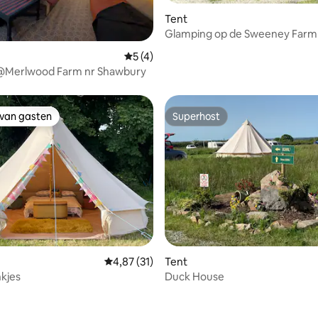
Tent
Glamping op de Sweeney Farm
House Lodge
ling van 5 op 5, 31 recensies
Gemiddelde beoordeling van 5 op 5, 4 r
5 (4)
t @Merlwood Farm nr Shawbury
 van gasten
Superhost
 van gasten
Superhost
Gemiddelde beoordeling van 4,87 op 5, 31 r
4,87 (31)
Tent
nkjes
Duck House