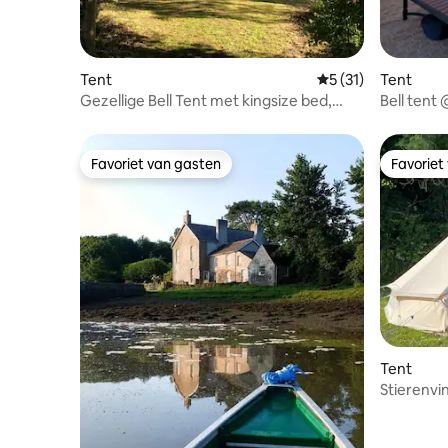
Tent
Gemiddelde beoorde
5 (31)
Tent
Gezellige Bell Tent met kingsize bed,
Bell ten
vuurplaats en uitzicht
Favoriet van gasten
Favoriet
Favoriet van gasten
Favoriet
Tent
Stierenvi