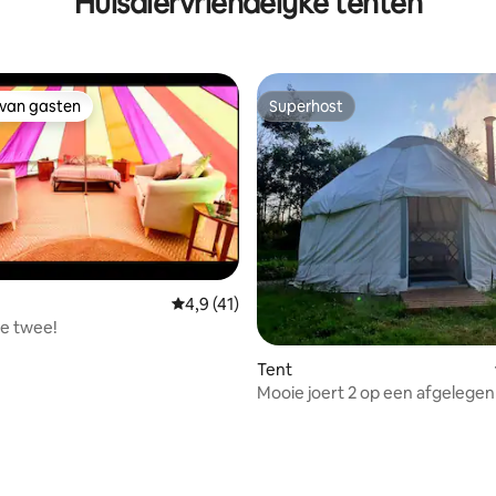
Huisdiervriendelijke tenten
 van gasten
Superhost
 van gasten
Superhost
Gemiddelde beoordeling van 4,9 op 5, 41 r
4,9 (41)
lie twee!
Tent
Mooie joert 2 op een afgelegen 
aan de kust