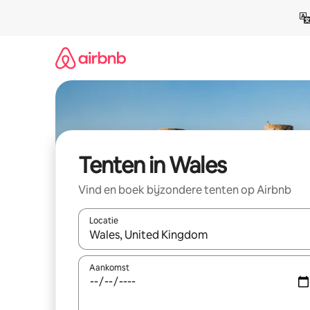
Ga
direct
naar
inhoud
Tenten in Wales
Vind en boek bijzondere tenten op Airbnb
Locatie
Wanneer er resultaten beschikbaar zijn, maak je 
Aankomst