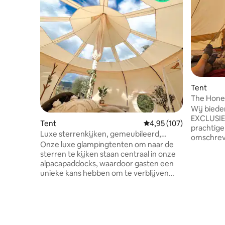
Tent
The Hone
Wij biede
EXCLUSIE
Tent
Gemiddelde beoordeling
4,95 (107)
prachtige
Luxe sterrenkijken, gemeubileerd,
omschreve
glamping-tent
Onze luxe glampingtenten om naar de
de meeste 
sterren te kijken staan centraal in onze
Montgomeryshire. W
alpacapaddocks, waardoor gasten een
wandel ov
unieke kans hebben om te verblijven
het Snowd
omringd door onze vriendelijke alpaca's
dag toega
en vrij rondlopende kippen. Door de
fornuis, 
doorzichtige dakpanelen kun je in slaap
zitplaats
vallen terwijl je naar de sterrenhemel
Brithdir 
kijkt, en het panoramische uitzicht op de
de 'Dark Sky Status