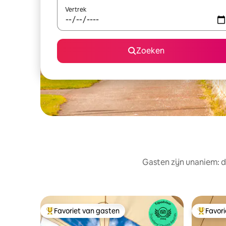
Vertrek
Zoeken
Gasten zijn unaniem: d
Favoriet van gasten
Favor
Topfavoriet van gasten
Topfavor