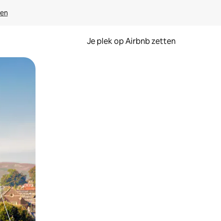
ven
Je plek op Airbnb zetten
en of swipen.