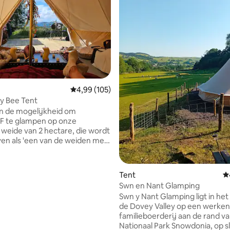
Gemiddelde beoordeling van 4,99 op 5, 105 r
4,99 (105)
y Bee Tent
n de mogelijkheid om
F te glampen op onze
 van 4,95 op 5, 107 recensies
 weide van 2 hectare, die wordt
n als 'een van de weiden met
biodiversiteit' in
andel naar de beek,
er de Devils Rib en bewonder
Tent
G
onia National Park. Eén uur per
Swn en Nant Glamping
ng tot de douche, keuken,
Swn y Nant Glamping ligt in het
barbecue, vuurplaats en
de Dovey Valley op een werke
en met uitzicht op de Berwyns.
familieboerderij aan de rand v
is in aanmerking genomen voor
Nationaal Park Snowdonia, op s
'. Als glamping zonder