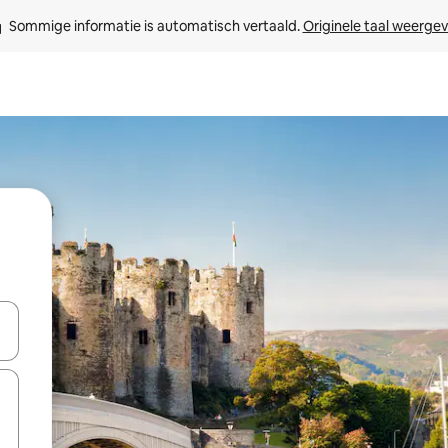
Sommige informatie is automatisch vertaald. 
Originele taal weerge
een keuze met je de pijltjestoetsen omhoog en omlaag, óf door te tikk