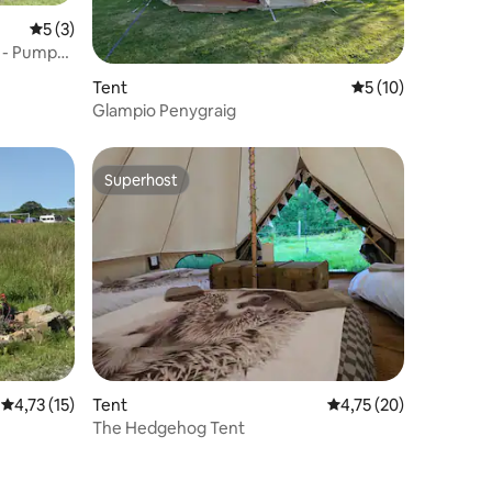
Gemiddelde beoordeling van 5 op 5, 3 recensies
5 (3)
 - Pump
ecensies
Tent
Gemiddelde beoord
5 (10)
Glampio Penygraig
Superhost
Superhost
ecensies
Gemiddelde beoordeling van 4,73 op 5, 15 recensies
4,73 (15)
Tent
Gemiddelde beoordeli
4,75 (20)
The Hedgehog Tent