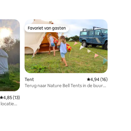
Favoriet van gasten
Favoriet van gasten
Tent
Gemiddelde beoordelin
4,94 (16)
ecensies
Terug naar Nature Bell Tents in de buurt
van Abersoch ‘Bethan’
Gemiddelde beoordeling van 4,85 op 5, 13 recensies
4,85 (13)
locatie