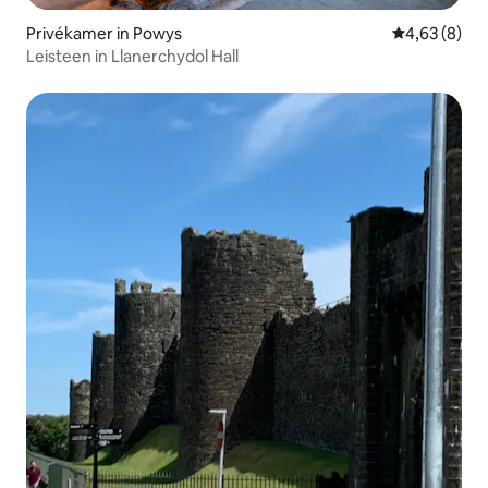
Privékamer in Powys
Gemiddelde b
4,63 (8)
Leisteen in Llanerchydol Hall