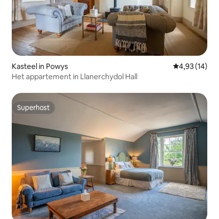
Kasteel in Powys
Gemiddelde be
4,93 (14)
Het appartement in Llanerchydol Hall
Superhost
Superhost