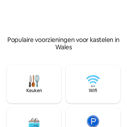
hele vleugel voor jezelf. Geniet van een
geweldige pubs s
barbecue in je eigen privétuin met
loopafstand. Parkeren op de weg. We
uitzicht op de zee of ontspan gewoon
laten gasten geni
en geniet van het landschap. Ervaar het
de bus vanaf stat
kasteelbestaan met het stads- en
advies voordat je r
strandleven voor de deur.
niet zeker weet.
Populaire voorzieningen voor kastelen in
Wales
Keuken
Wifi