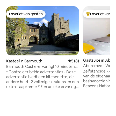
Favoriet van gasten
Favoriet van g
Favoriet van gasten
Topfavoriet van 
Gastsuite in Aberc
Kasteel in Barmouth
Gemiddelde beoordeling va
5 (8)
Abercrave - Westv
Barmouth Castle-ervaring! 10 minuten
studio.
Zelfstandige klein
lopen naar de stad
* Controleer beide advertenties - Deze
van de eigenaar, m
advertentie biedt een kitchenette, de
basisvoorziening
andere heeft 2 volledige keukens en een
Beacons National P
extra slaapkamer * Een unieke ervaring
Showcaves, Craig 
wacht op je in ons prachtige kasteel in
Monkey Sanctuary
Barmouth. Geniet van een prachtig
Waterfalls te verkenne
uitzicht op zee vanuit dit historische
Mumbles en de pr
monumentale pand, gelegen in 8
voor de engergeti
hectare eikenbos. Jullie hebben een
van het National Cycle Networ