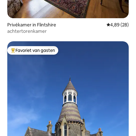
Privékamer in Flintshire
Gemiddelde be
4,89 (28)
achtertorenkamer
Favoriet van gasten
Topfavoriet van gasten