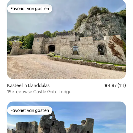
Favoriet van gasten
Favoriet van gasten
Kasteel in Llanddulas
Gemiddelde be
4,87 (111)
19e-eeuwse Castle Gate Lodge
Favoriet van gasten
Favoriet van gasten