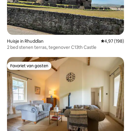
Huisje in Rhuddlan
Gemiddelde beo
4,97 (198)
2 bed stenen terras, tegenover C13th Castle
Favoriet van gasten
Favoriet van gasten