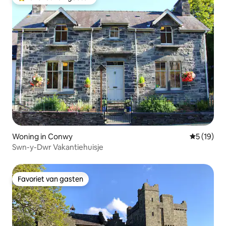
Topfavoriet van gasten
Woning in Conwy
Gemiddelde
5 (19)
Swn-y-Dwr Vakantiehuisje
Favoriet van gasten
Favoriet van gasten