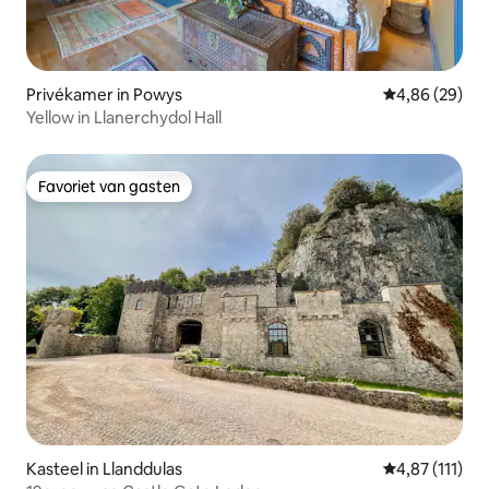
Privékamer in Powys
Gemiddelde be
4,86 (29)
Yellow in Llanerchydol Hall
Favoriet van gasten
Favoriet van gasten
Kasteel in Llanddulas
Gemiddelde be
4,87 (111)