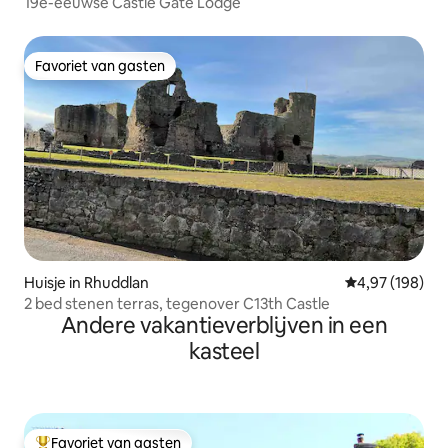
19e-eeuwse Castle Gate Lodge
Favoriet van gasten
Favoriet van gasten
Huisje in Rhuddlan
Gemiddelde beo
4,97 (198)
2 bed stenen terras, tegenover C13th Castle
Andere vakantieverblijven in een
kasteel
Favoriet van gasten