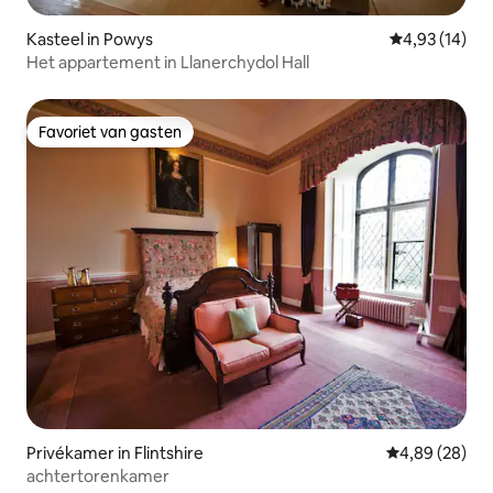
Kasteel in Powys
Gemiddelde be
4,93 (14)
Het appartement in Llanerchydol Hall
Favoriet van gasten
Favoriet van gasten
Privékamer in Flintshire
Gemiddelde be
4,89 (28)
achtertorenkamer