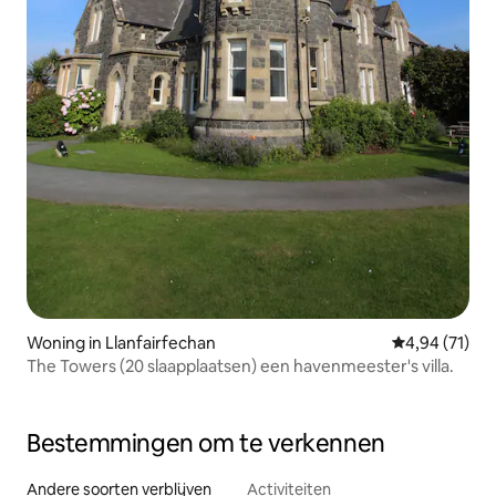
Woning in Llanfairfechan
Gemiddelde be
4,94 (71)
The Towers (20 slaapplaatsen) een havenmeester's villa.
Bestemmingen om te verkennen
Andere soorten verblijven
Activiteiten