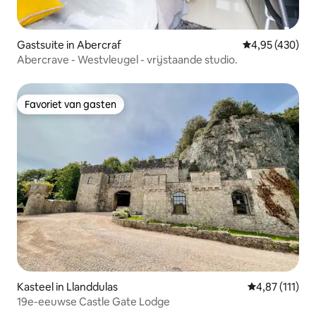
Gastsuite in Abercraf
Gemiddelde beo
4,95 (430)
Abercrave - Westvleugel - vrijstaande studio.
Favoriet van gasten
Favoriet van gasten
Kasteel in Llanddulas
Gemiddelde be
4,87 (111)
19e-eeuwse Castle Gate Lodge