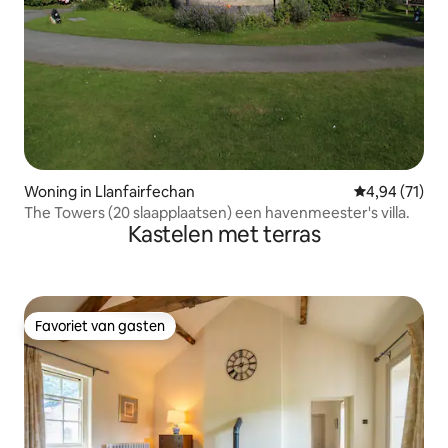
Woning in Llanfairfechan
Gemiddelde be
4,94 (71)
The Towers (20 slaapplaatsen) een havenmeester's villa.
Kastelen met terras
Favoriet van gasten
Favoriet van gasten