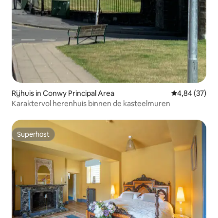
Rijhuis in Conwy Principal Area
Gemiddelde be
4,84 (37)
Karaktervol herenhuis binnen de kasteelmuren
Superhost
Superhost