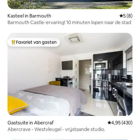
Kasteel in Barmouth
Gemiddeld
5 (8)
Barmouth Castle-ervaring! 10 minuten lopen naar de stad
Favoriet van gasten
Topfavoriet van gasten
Gastsuite in Abercraf
Gemiddelde beo
4,95 (430)
Abercrave - Westvleugel - vrijstaande studio.