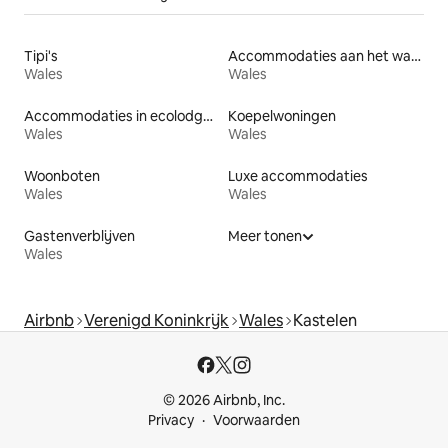
Tipi's
Accommodaties aan het water
Wales
Wales
Accommodaties in ecolodges
Koepelwoningen
Wales
Wales
Woonboten
Luxe accommodaties
Wales
Wales
Gastenverblijven
Meer tonen
Wales
Airbnb
Verenigd Koninkrijk
Wales
Kastelen
© 2026 Airbnb, Inc.
Privacy
Voorwaarden