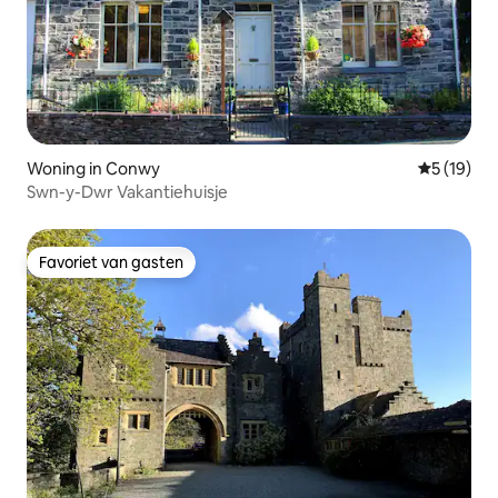
Woning in Conwy
Gemiddelde
5 (19)
Swn-y-Dwr Vakantiehuisje
Favoriet van gasten
Favoriet van gasten