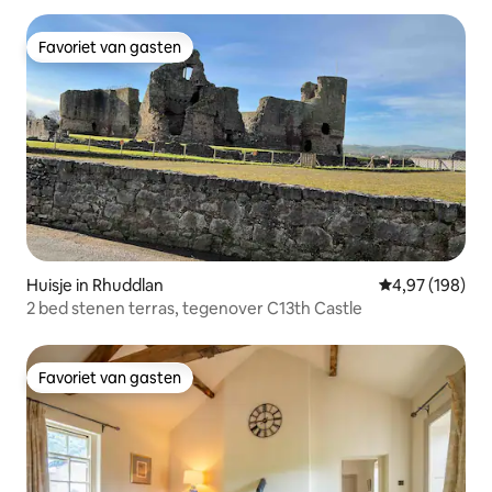
Favoriet van gasten
Favoriet van gasten
Huisje in Rhuddlan
Gemiddelde beo
4,97 (198)
2 bed stenen terras, tegenover C13th Castle
Favoriet van gasten
Favoriet van gasten