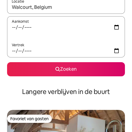
Locatie
Wanneer er resultaten beschikbaar zijn, maak je een keuze met 
Aankomst
Vertrek
Zoeken
Langere verblijven in de buurt
Favoriet van gasten
Favoriet van gasten