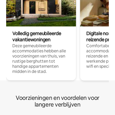
Volledig gemeubileerde
Digitale nom
vakantiewoningen
reizende prof
Deze gemeubileerde
Comfortabele
accommodaties hebben alle
accommodatie
voorzieningen van thuis, van
reizende en op
rustige berghutten tot
werkende profe
handige appartementen
wifi en special
midden in de stad.
Voorzieningen en voordelen voor
langere verblijven