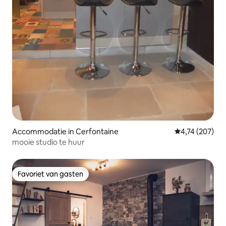
Accommodatie in Cerfontaine
Gemiddelde beo
4,74 (207)
mooie studio te huur
Favoriet van gasten
Favoriet van gasten