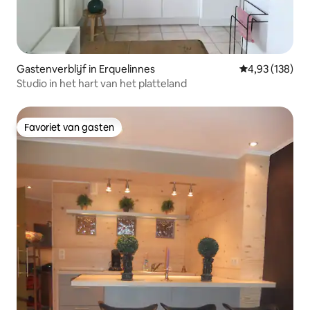
Gastenverblijf in Erquelinnes
Gemiddelde beo
4,93 (138)
Studio in het hart van het platteland
Favoriet van gasten
Favoriet van gasten