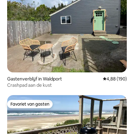
Gastenverblijf in Waldport
Gemiddelde beo
4,88 (190)
Crashpad aan de kust
Favoriet van gasten
Favoriet van gasten