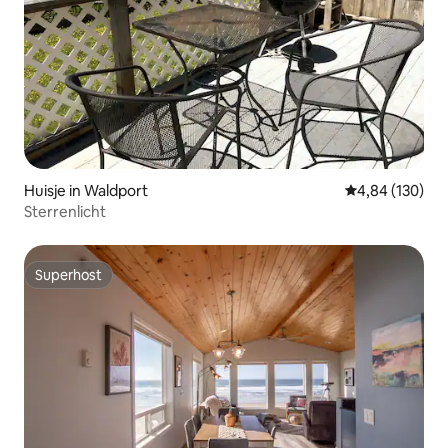
Huisje in Waldport
Gemiddelde beo
4,84 (130)
Sterrenlicht
Superhost
Superhost