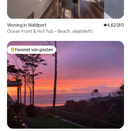
Woning in Waldport
Gemiddelde be
4,62 (81)
Ocean Front & Hot Tub ~ Beach, alsjeblieft!
Favoriet van gasten
Topfavoriet van gasten