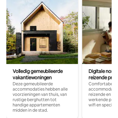
Volledig gemeubileerde
Digitale nom
vakantiewoningen
reizende prof
Deze gemeubileerde
Comfortabele
accommodaties hebben alle
accommodatie
voorzieningen van thuis, van
reizende en op
rustige berghutten tot
werkende profe
handige appartementen
wifi en special
midden in de stad.