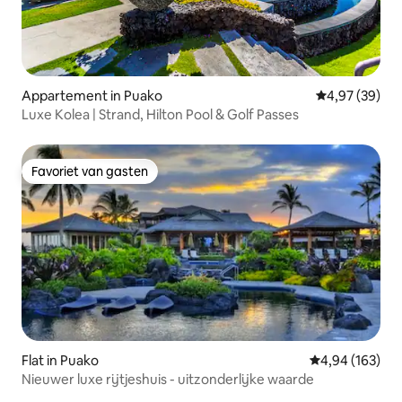
Appartement in Puako
Gemiddelde be
4,97 (39)
Luxe Kolea | Strand, Hilton Pool & Golf Passes
Favoriet van gasten
Favoriet van gasten
Flat in Puako
Gemiddelde beo
4,94 (163)
Nieuwer luxe rijtjeshuis - uitzonderlijke waarde