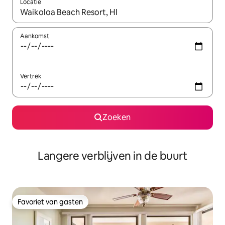
Locatie
Wanneer er resultaten beschikbaar zijn, maak je een keuze met 
Aankomst
Vertrek
Zoeken
Langere verblijven in de buurt
Favoriet van gasten
Favoriet van gasten