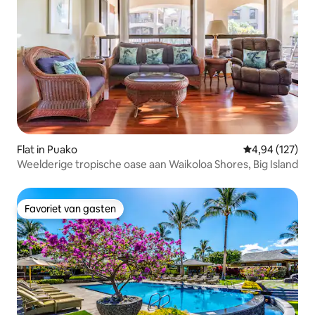
Flat in Puako
Gemiddelde beo
4,94 (127)
Weelderige tropische oase aan Waikoloa Shores, Big Island
Favoriet van gasten
Favoriet van gasten