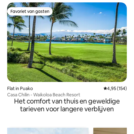
Favoriet van gasten
Favoriet van gasten
Flat in Puako
Gemiddelde beo
4,95 (154)
Casa Chilin - Waikoloa Beach Resort
Het comfort van thuis en geweldige
tarieven voor langere verblijven