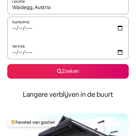
Locatie
Wanneer er resultaten beschikbaar zijn, maak je een keuze met 
Aankomst
Vertrek
Zoeken
Langere verblijven in de buurt
Favoriet van gasten
Topfavoriet van gasten