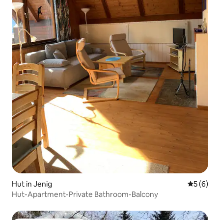
Hut in Jenig
Gemiddeld
5 (6)
Hut-Apartment-Private Bathroom-Balcony