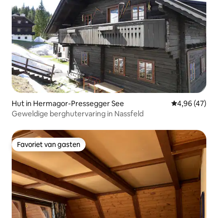
Hut in Hermagor-Pressegger See
Gemiddelde be
4,96 (47)
Geweldige berghutervaring in Nassfeld
Favoriet van gasten
Favoriet van gasten