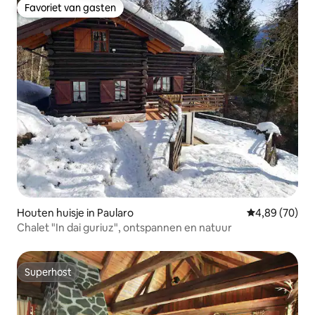
Favoriet van gasten
Favoriet van gasten
Houten huisje in Paularo
Gemiddelde be
4,89 (70)
Chalet "In dai guriuz", ontspannen en natuur
Superhost
Superhost