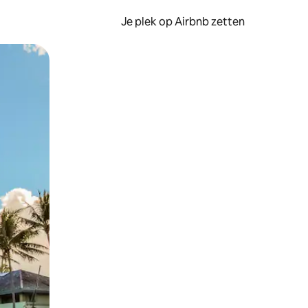
Je plek op Airbnb zetten
en of swipen.