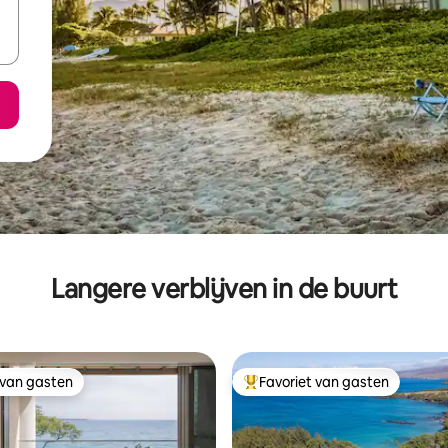
Langere verblijven in de buurt
 van gasten
Favoriet van gasten
 van gasten
Topfavoriet van gasten