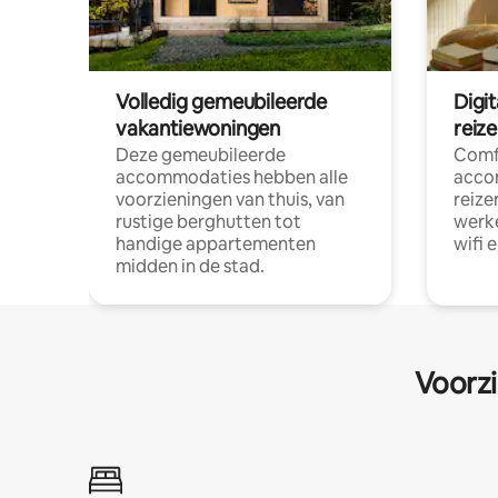
Volledig gemeubileerde
Digi
vakantiewoningen
reiz
Deze gemeubileerde
Comf
accommodaties hebben alle
acco
voorzieningen van thuis, van
reize
rustige berghutten tot
werke
handige appartementen
wifi 
midden in de stad.
Voorzi