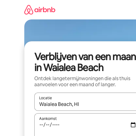
Ga
direct
naar
inhoud
Verblijven van een maa
in Waialea Beach
Ontdek langetermijnwoningen die als thuis
aanvoelen voor een maand of langer.
Locatie
Wanneer er resultaten beschikbaar zijn, maak je 
Aankomst