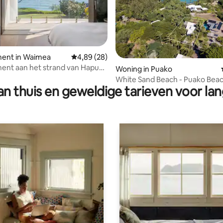
eling van 5 op 5, 9 recensies
ent in Waimea
Gemiddelde beoordeling van 4,89 op 5, 28 r
4,89 (28)
ent aan het strand van Hapuna
Woning in Puako
t op de oceaan en toegang tot
White Sand Beach - Puako Beac
d
n thuis en geweldige tarieven voor lan
Strand 69