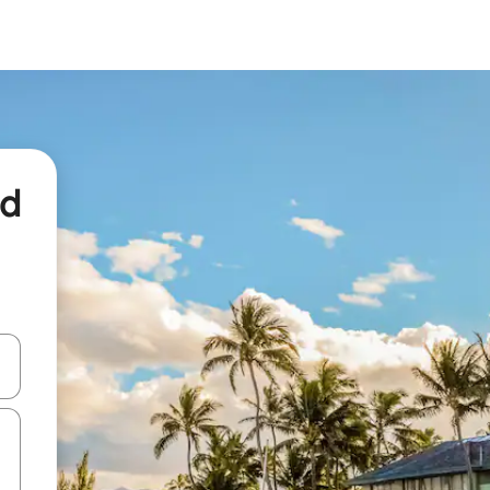
nd
een keuze met je de pijltjestoetsen omhoog en omlaag, óf door te tikk