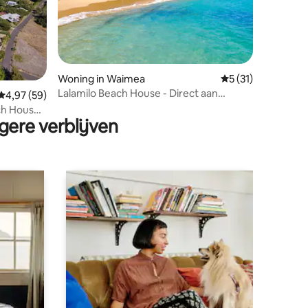
ecensies
Woning in Waimea
Gemiddelde beoord
5 (31)
Lalamilo Beach House - Direct aan
Gemiddelde beoordeling van 4,97 op 5, 59 recensies
4,97 (59)
Waialea Bay!
h House -
gere verblijven