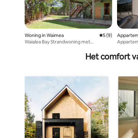
Woning in Waimea
Gemiddelde beoord
5 (9)
Appartem
Waialea Bay Strandwoning met
Appartem
airconditioning
| Uitzich
het stran
Het comfort va