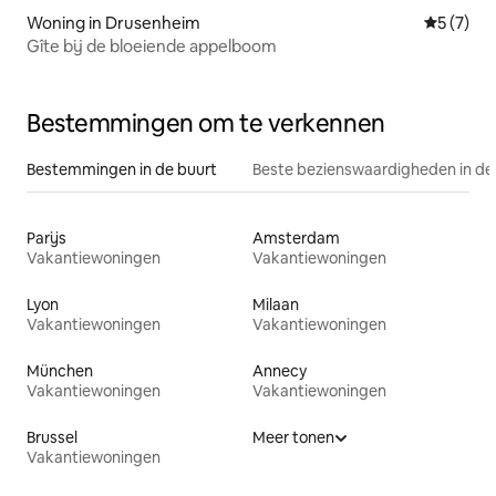
Woning in Drusenheim
Gemiddeld
5 (7)
Gîte bij de bloeiende appelboom
Bestemmingen om te verkennen
Bestemmingen in de buurt
Beste bezienswaardigheden in de
Parijs
Amsterdam
Vakantiewoningen
Vakantiewoningen
Lyon
Milaan
Vakantiewoningen
Vakantiewoningen
München
Annecy
Vakantiewoningen
Vakantiewoningen
Brussel
Meer tonen
Vakantiewoningen