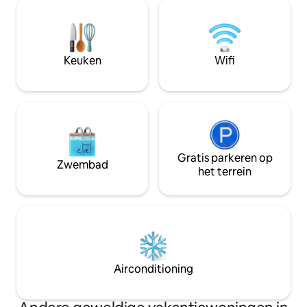
Hochfelden, een st
onvergetelijke ervaring! 58 m²
Straatsburg en Sa
(624 vierkante voet), volledig uitgerust,
enkele kilometers 
romantische slaapkamer met kingsize
Paleis en op kort
bed, doucheruimte, toilet, volledig
Villa Météor in Ho
Keuken
Wifi
uitgeruste keuken, bank en eethoek.
12 personen.
Gratis parkeren op
Zwembad
het terrein
Airconditioning