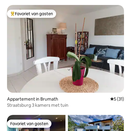
Favoriet van gasten
Topfavoriet van gasten
Appartement in Brumath
Gemiddeld
5 (31)
Straatsburg 3 kamers met tuin
Favoriet van gasten
Favoriet van gasten