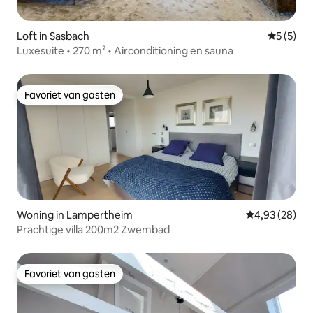
Loft in Sasbach
Gemiddeld
5 (5)
Luxesuite • 270 m² • Airconditioning en sauna
Favoriet van gasten
Favoriet van gasten
Woning in Lampertheim
Gemiddelde be
4,93 (28)
Prachtige villa 200m2 Zwembad
Favoriet van gasten
Favoriet van gasten