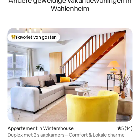
Andere geweldige vakantiewoningen in
Wahlenheim
Favoriet van gasten
Topfavoriet van gasten
Appartement in Wintershouse
Gemiddelde
5 (14)
Duplex met 2 slaapkamers – Comfort & Lokale charme