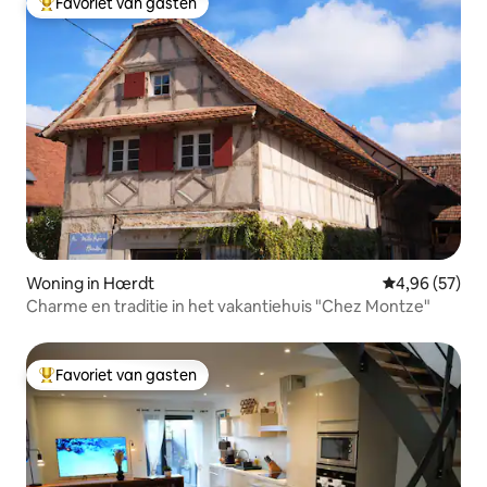
Favoriet van gasten
Topfavoriet van gasten
Woning in Hœrdt
Gemiddelde be
4,96 (57)
Charme en traditie in het vakantiehuis "Chez Montze"
Favoriet van gasten
Topfavoriet van gasten