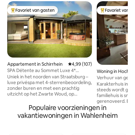
Favoriet van gasten
Favoriet van g
Topfavoriet van gasten
Topfavoriet van 
Appartement in Schirrhein
Gemiddelde beoordeling van 4,9
4,99 (107)
SPA Détente au Sommet Luxe 4*
Woning in Hochfe
Uitzicht en privé-spa
Uniek in het noorden van Straatsburg –
Verhuur van gemeu
luxe privéspa met 4-sterrenbeoordeling,
comfort voor 6/8
Karakterhuis in ee
zonder buren en met een prachtig
steeds wordt gere
uitzicht op het Zwarte Woud, op
familiehuis is sma
25 minuten van Straatsburg en Baden-
gerenoveerd. Een
Baden, op 10 minuten van Haguenau, op
Populaire voorzieningen in
antieke meubels m
1 uur van Europa-Park en op 5 minuten
maar charmante inr
vakantiewoningen in Wahlenheim
van de golfbaan van Soufflenheim.
van de plek al zijn
Droomsuite met directe toegang tot
Voor een verblijf 
een volledig privébuitenruimte met
langere vakantie, 
jacuzzi en sauna voor een