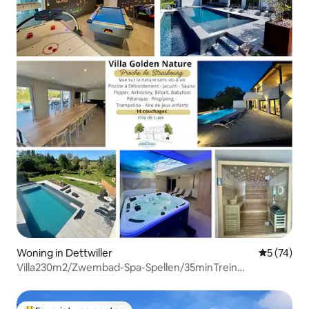
Woning in Dettwiller
Gemiddelde
5 (74)
Villa230m2/Zwembad-Spa-Spellen/35minTrein
Straatsburg