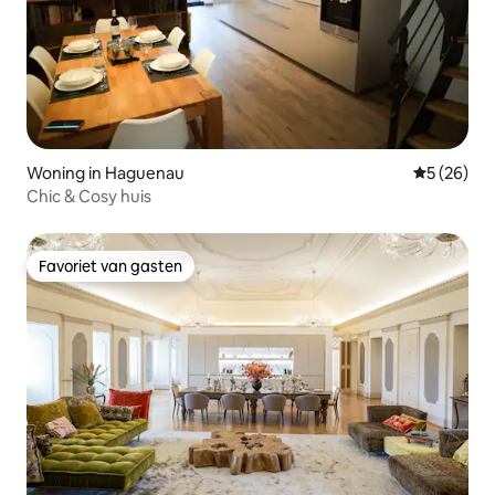
Woning in Haguenau
Gemiddelde
5 (26)
Chic & Cosy huis
Favoriet van gasten
Favoriet van gasten