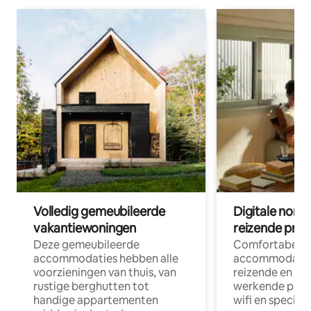
Volledig gemeubileerde
Digitale nom
vakantiewoningen
reizende prof
Deze gemeubileerde
Comfortabele
accommodaties hebben alle
accommodatie
voorzieningen van thuis, van
reizende en op
rustige berghutten tot
werkende profe
handige appartementen
wifi en special