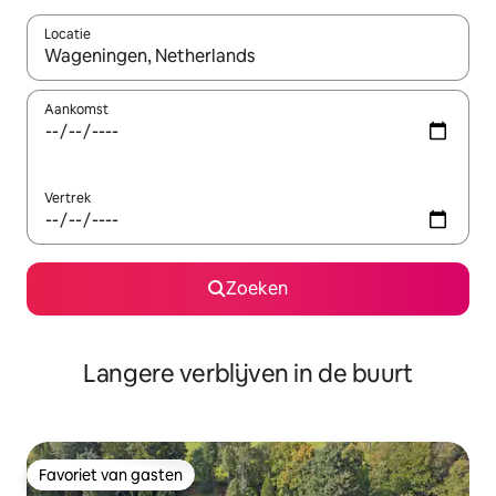
Locatie
Wanneer er resultaten beschikbaar zijn, maak je een keuze met 
Aankomst
Vertrek
Zoeken
Langere verblijven in de buurt
Favoriet van gasten
Favoriet van gasten