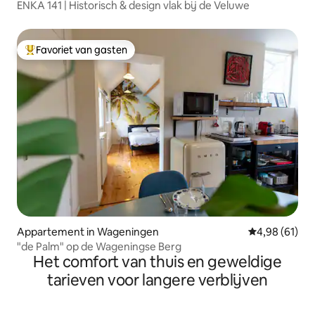
ENKA 141 | Historisch & design vlak bij de Veluwe
Favoriet van gasten
Topfavoriet van gasten
Appartement in Wageningen
Gemiddelde be
4,98 (61)
"de Palm" op de Wageningse Berg
Het comfort van thuis en geweldige
tarieven voor langere verblijven