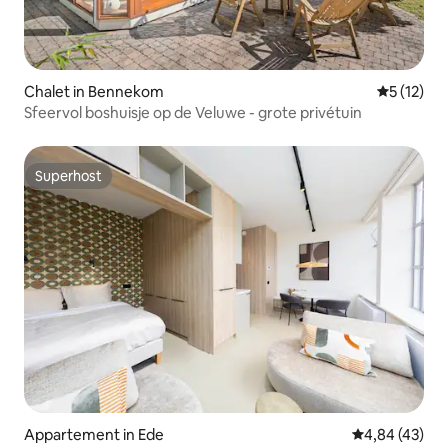
Chalet in Bennekom
Gemiddeld
5 (12)
Sfeervol boshuisje op de Veluwe - grote privétuin
Superhost
Superhost
Appartement in Ede
Gemiddelde be
4,84 (43)