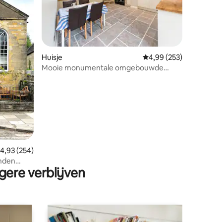
ecensies
Huisje
Gemiddelde beoordeling
4,99 (253)
Mooie monumentale omgebouwde
schuur
emiddelde beoordeling van 4,93 op 5, 254 recensies
4,93 (254)
onden
gere verblijven