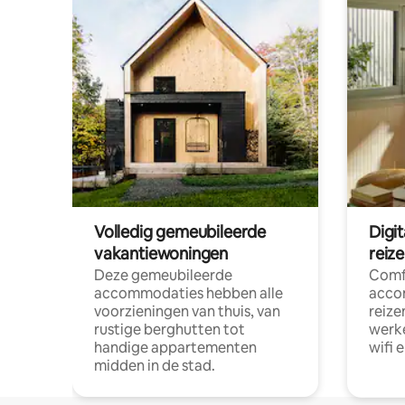
Volledig gemeubileerde
Digi
vakantiewoningen
reiz
Deze gemeubileerde
Comf
accommodaties hebben alle
acco
voorzieningen van thuis, van
reize
rustige berghutten tot
werke
handige appartementen
wifi 
midden in de stad.