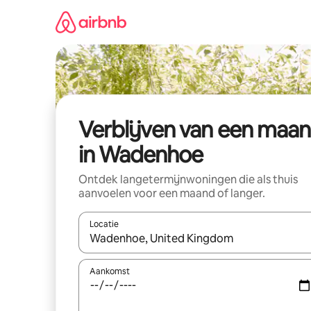
Ga
direct
naar
inhoud
Verblijven van een maa
in Wadenhoe
Ontdek langetermijnwoningen die als thuis
aanvoelen voor een maand of langer.
Locatie
Wanneer er resultaten beschikbaar zijn, maak je 
Aankomst