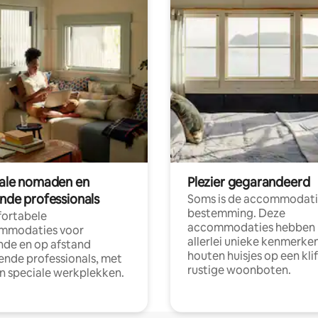
tale nomaden en
Plezier gegarandeerd
ende professionals
Soms is de accommodati
bestemming. Deze
ortabele
accommodaties hebben
mmodaties voor
allerlei unieke kenmerken
nde en op afstand
houten huisjes op een klif
nde professionals, met
rustige woonboten.
en speciale werkplekken.