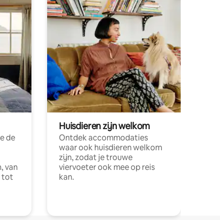
Huisdieren zijn welkom
e de
Ontdek accommodaties
waar ook huisdieren welkom
zijn, zodat je trouwe
, van
viervoeter ook mee op reis
 tot
kan.