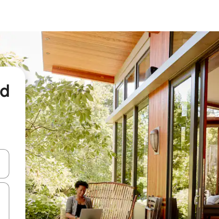
nd
een keuze met je de pijltjestoetsen omhoog en omlaag, óf door te tikk