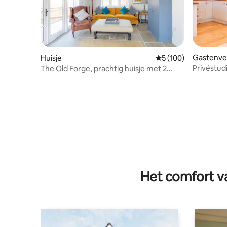
Gastenver
Huisje
Gemiddelde beoordel
5 (100)
Privéstud
The Old Forge, prachtig huisje met 2
dorp
slaapkamers
Het comfort va