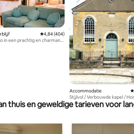
blijf
Gemiddelde beoordeling van 4,84 op 5, 404 r
4,84 (404)
ing van 5 op 5, 100 recensies
io in een prachtig en charmant
Accommodatie
G
Stijlvol / Verbouwde kapel / H
n thuis en geweldige tarieven voor lan
toegelaten / Centraal