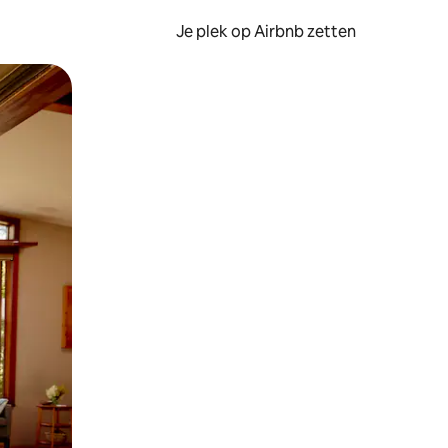
Je plek op Airbnb zetten
en of swipen.