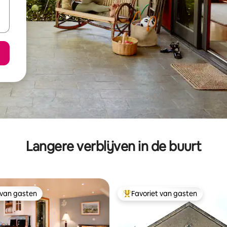
Langere verblijven in de buurt
 van gasten
Favoriet van gasten
 van gasten
Topfavoriet van gasten