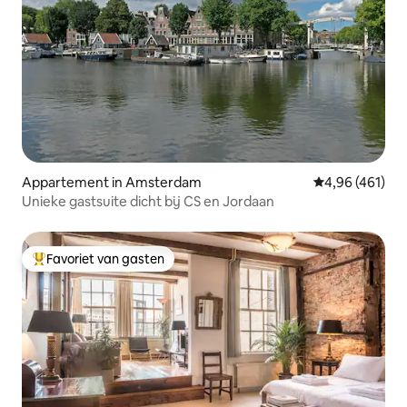
Appartement in Amsterdam
Gemiddelde beo
4,96 (461)
Unieke gastsuite dicht bij CS en Jordaan
Favoriet van gasten
Topfavoriet van gasten