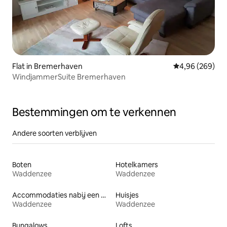
Flat in Bremerhaven
Gemiddelde beo
4,96 (269)
WindjammerSuite Bremerhaven
Bestemmingen om te verkennen
Andere soorten verblijven
Boten
Hotelkamers
Waddenzee
Waddenzee
Accommodaties nabij een meer
Huisjes
Waddenzee
Waddenzee
Bungalows
Lofts