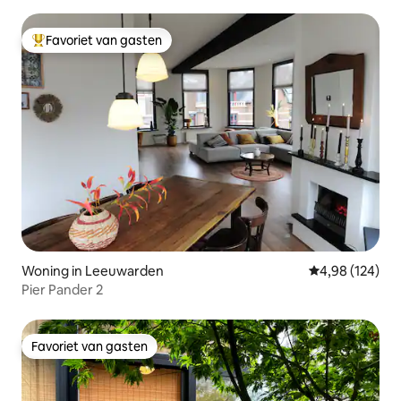
Favoriet van gasten
Topfavoriet van gasten
Woning in Leeuwarden
Gemiddelde beo
4,98 (124)
Pier Pander 2
Favoriet van gasten
Favoriet van gasten