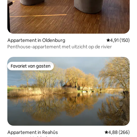
Appartement in Oldenburg
Gemiddelde beo
4,91 (150)
Penthouse-appartement met uitzicht op de rivier
Favoriet van gasten
Favoriet van gasten
Appartement in Reahûs
Gemiddelde beo
4,88 (266)