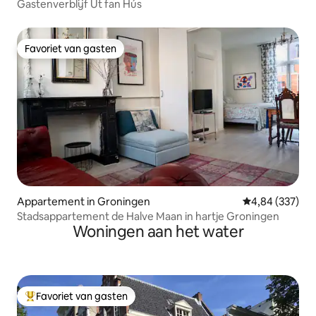
Gastenverblijf Út fan Hús
Favoriet van gasten
Favoriet van gasten
Appartement in Groningen
Gemiddelde beo
4,84 (337)
Stadsappartement de Halve Maan in hartje Groningen
Woningen aan het water
Favoriet van gasten
Topfavoriet van gasten