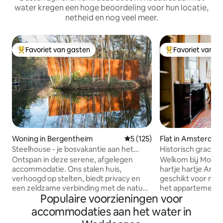
water kregen een hoge beoordeling voor hun locatie,
netheid en nog veel meer.
Favoriet van gasten
Favoriet van g
Topfavoriet van gasten
Topfavoriet van 
Woning in Bergentheim
Gemiddelde beoordeling van 
5 (125)
Flat in Amsterda
Steelhouse - je bosvakantie aan het
Historisch grach
meer
Jordaan!
Ontspan in deze serene, afgelegen
Welkom bij Mornin
accommodatie. Ons stalen huis,
hartje hartje Ams
verhoogd op stelten, biedt privacy en
geschikt voor max
een zeldzame verbinding met de natuur.
het appartement, 
Populaire voorzieningen voor
Ontspan in de sauna voor een rustig
ons grachtenpand
toevluchtsoord. Op het hoogste punt
hoofdslaapkamer (
accommodaties aan het water in
over het water houdt een zithoek met
slaapbank in de 