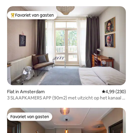
Favoriet van gasten
Topfavoriet van gasten
Flat in Amsterdam
Gemiddelde beo
4,99 (230)
3 SLAAPKAMERS APP (90m2) met uitzicht op het kanaal in
de buurt van het Vondelpark
Favoriet van gasten
Favoriet van gasten