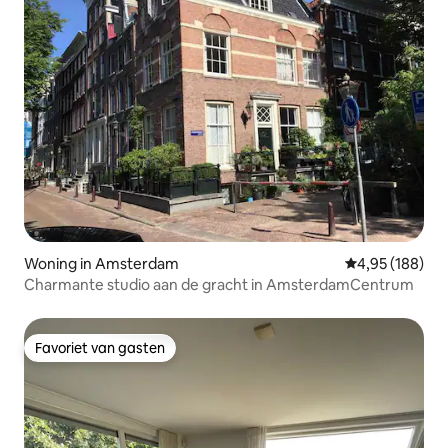
Woning in Amsterdam
Gemiddelde beo
4,95 (188)
Charmante studio aan de gracht in AmsterdamCentrum
Favoriet van gasten
Favoriet van gasten