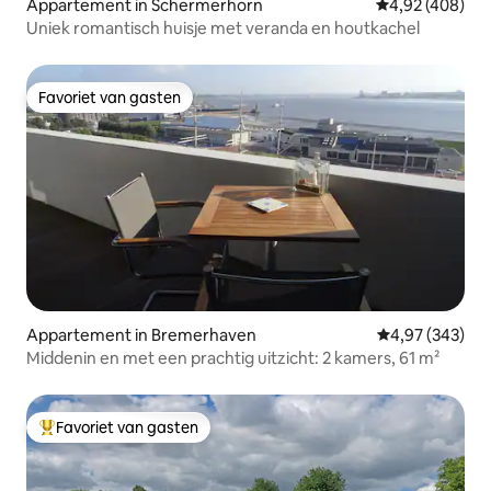
Appartement in Schermerhorn
Gemiddelde beo
4,92 (408)
Uniek romantisch huisje met veranda en houtkachel
Favoriet van gasten
Favoriet van gasten
Appartement in Bremerhaven
Gemiddelde beo
4,97 (343)
Middenin en met een prachtig uitzicht: 2 kamers, 61 m²
Favoriet van gasten
Topfavoriet van gasten