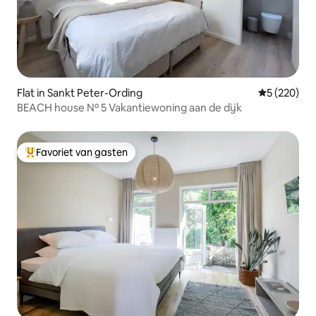
Flat in Sankt Peter-Ording
Gemiddelde 
5 (220)
BEACH house Nº 5 Vakantiewoning aan de dijk
Favoriet van gasten
Topfavoriet van gasten