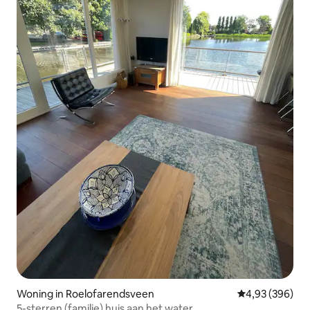
Woning in Roelofarendsveen
Gemiddelde beo
4,93 (396)
5-sterren (familie) huis aan het water