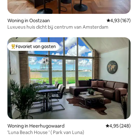
Woning in Oostzaan
Gemiddelde beo
4,93 (167)
Luxueus huis dicht bij centrum van Amsterdam
Favoriet van gasten
Topfavoriet van gasten
Woning in Heerhugowaard
Gemiddelde beo
4,95 (248)
'Luna Beach House ' ( Park van Luna)