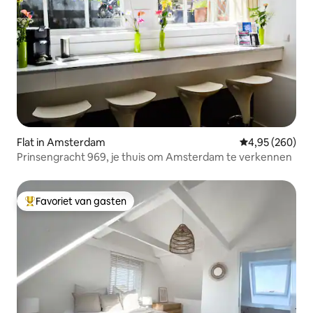
Flat in Amsterdam
Gemiddelde beo
4,95 (260)
Prinsengracht 969, je thuis om Amsterdam te verkennen
Favoriet van gasten
Topfavoriet van gasten