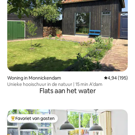
Woning in Monnickendam
Gemiddelde beo
4,94 (195)
Unieke hooischuur in de natuur | 15 min A’dam
Flats aan het water
Favoriet van gasten
Topfavoriet van gasten