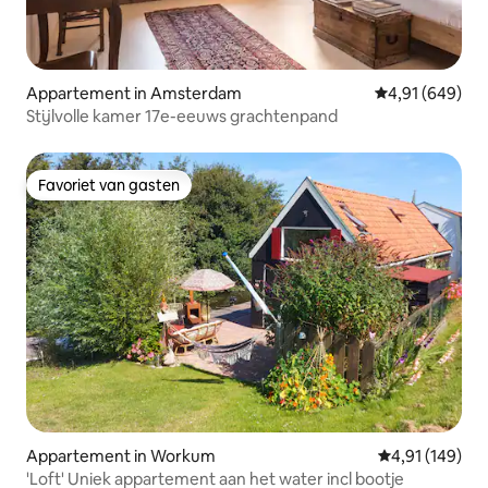
Appartement in Amsterdam
Gemiddelde beo
4,91 (649)
Stijlvolle kamer 17e-eeuws grachtenpand
Favoriet van gasten
Favoriet van gasten
Appartement in Workum
Gemiddelde beo
4,91 (149)
'Loft' Uniek appartement aan het water incl bootje