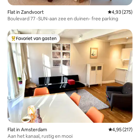
Flat in Zandvoort
Gemiddelde beo
4,93 (275)
Boulevard 77 -SUN-aan zee en duinen- free parking
Favoriet van gasten
Topfavoriet van gasten
Flat in Amsterdam
Gemiddelde beo
4,95 (217)
Aan het kanaal, rustig en mooi