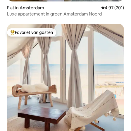
Flat in Amsterdam
Gemiddelde beo
4,97 (201)
Luxe appartement in groen Amsterdam Noord
Favoriet van gasten
Topfavoriet van gasten