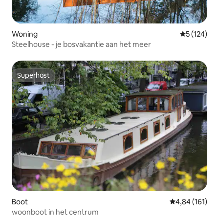
Woning
Gemiddelde 
5 (124)
Steelhouse - je bosvakantie aan het meer
Superhost
Superhost
Boot
Gemiddelde beo
4,84 (161)
woonboot in het centrum