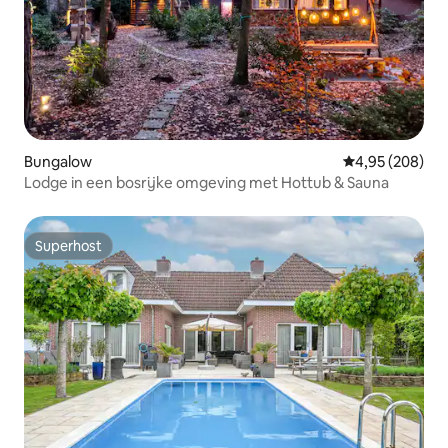
Bungalow
Gemiddelde beo
4,95 (208)
Lodge in een bosrijke omgeving met Hottub & Sauna
Superhost
Superhost