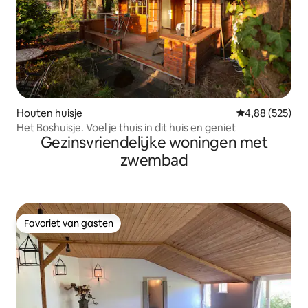
Houten huisje
Gemiddelde beo
4,88 (525)
Het Boshuisje. Voel je thuis in dit huis en geniet
Gezinsvriendelijke woningen met
zwembad
Favoriet van gasten
Favoriet van gasten