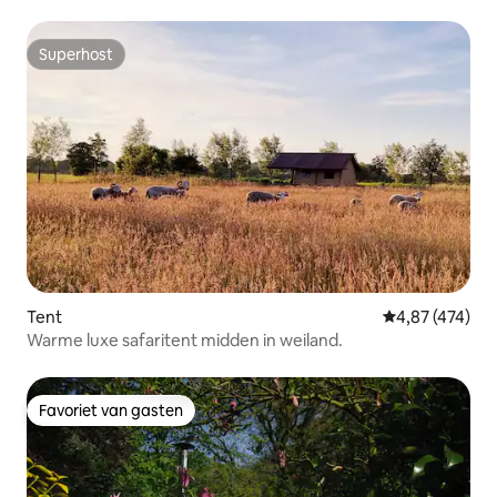
Superhost
Superhost
Tent
Gemiddelde beo
4,87 (474)
Warme luxe safaritent midden in weiland.
Favoriet van gasten
Favoriet van gasten