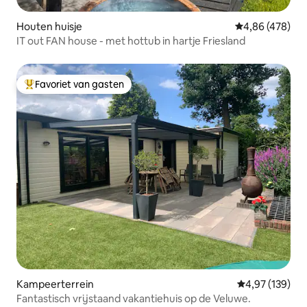
Houten huisje
Gemiddelde beo
4,86 (478)
IT out FAN house - met hottub in hartje Friesland
Favoriet van gasten
Topfavoriet van gasten
Kampeerterrein
Gemiddelde beo
4,97 (139)
Fantastisch vrijstaand vakantiehuis op de Veluwe.