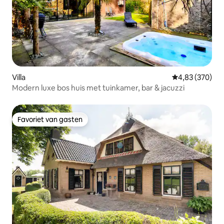
Villa
Gemiddelde beo
4,83 (370)
Modern luxe bos huis met tuinkamer, bar & jacuzzi
Favoriet van gasten
Favoriet van gasten