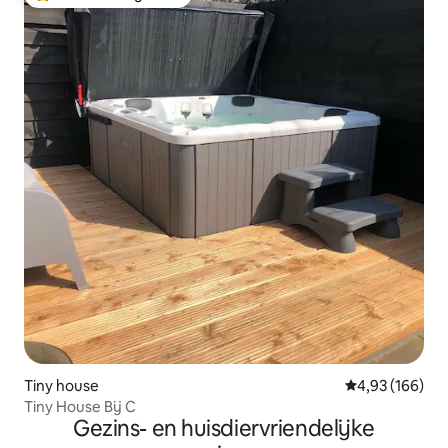
Topfavoriet van gasten
Tiny house
Gemiddelde beo
4,93 (166)
Tiny House Bij C
Gezins- en huisdiervriendelijke