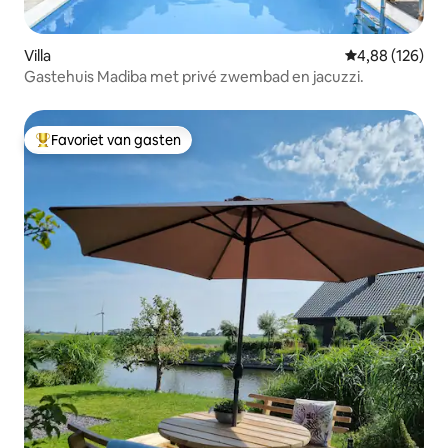
Villa
Gemiddelde beo
4,88 (126)
Gastehuis Madiba met privé zwembad en jacuzzi.
Favoriet van gasten
Topfavoriet van gasten