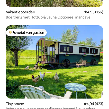
Vakantieboerderij
Gemiddelde beo
4,95 (156)
Boerderij met Hottub & Sauna Optioneel mancave
Favoriet van gasten
Topfavoriet van gasten
Tiny house
Gemiddelde beo
4,94 (423)
Ruime pipowagen met badkamer, jacuzzi & zwembad