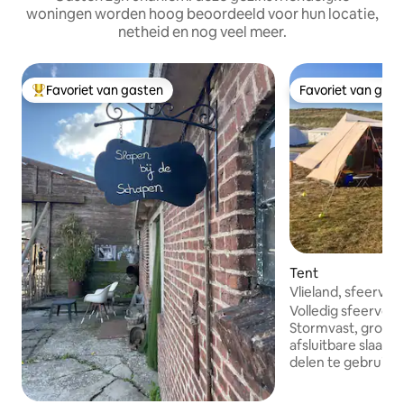
woningen worden hoog beoordeeld voor hun locatie,
netheid en nog veel meer.
Favoriet van gasten
Favoriet van gas
Topfavoriet van gasten
Favoriet van gas
Tent
Vlieland, sfeervol 
tent
Volledig sfeervol i
Stormvast, grote lu
afsluitbare slaapt
delen te gebruiken
2-persoonsbed (m
slaapmatjes. Incl. gaskac