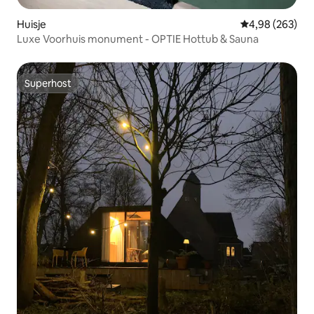
Huisje
Gemiddelde beo
4,98 (263)
Luxe Voorhuis monument - OPTIE Hottub & Sauna
Superhost
Superhost