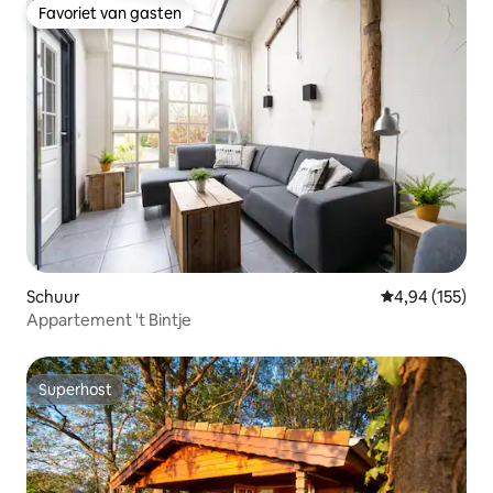
Favoriet van gasten
Favoriet van gasten
Schuur
Gemiddelde beo
4,94 (155)
Appartement 't Bintje
Superhost
Superhost