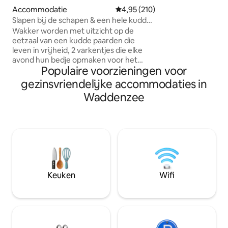
x zonnepaneel voo
Accommodatie
Gemiddelde beoordeling van 4,9
4,95 (210)
telefoon x tablet.
Slapen bij de schapen & een hele kudde
camping stortemel
paarden.
Wakker worden met uitzicht op de
zonnige plek met 
eetzaal van een kudde paarden die
door windscherme
leven in vrijheid, 2 varkentjes die elke
strandopgang. Wij
avond hun bedje opmaken voor het
jongeren onder de 2
Populaire voorzieningen voor
raam en soms loopt er een schaap
reglement van de
voorbij.. Dichterbij de pure dingen in het
gezinsvriendelijke accommodaties in
leven. Er is daarom ook geen WiFi en
Waddenzee
geen tv. Er is wel een grote tafel om
gezellig met elkaar spelletjes te doen en
een heerlijke bank om samen een
wijntje te drinken. Samen mooie
herinneringen maken met elkaar!
Eventueel tandem, bootje en mooie
dierenervaringen om bij te boeken!
Keuken
Wifi