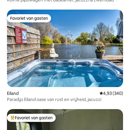
Favoriet van gasten
Favoriet van gasten
Eiland
Gemiddelde beo
4,93 (340)
Paradijs Eiland oase van rust en vrijheid, jacuzzi
Favoriet van gasten
Topfavoriet van gasten