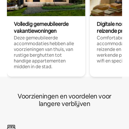
Volledig gemeubileerde
Digitale nom
vakantiewoningen
reizende prof
Deze gemeubileerde
Comfortabele
accommodaties hebben alle
accommodatie
voorzieningen van thuis, van
reizende en op
rustige berghutten tot
werkende profe
handige appartementen
wifi en special
midden in de stad.
Voorzieningen en voordelen voor
langere verblijven