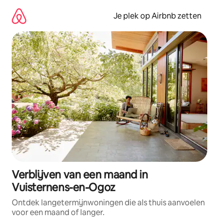
Ga
direct
Je plek op Airbnb zetten
naar
inhoud
Verblijven van een maand in
Vuisternens-en-Ogoz
Ontdek langetermijnwoningen die als thuis aanvoelen
voor een maand of langer.