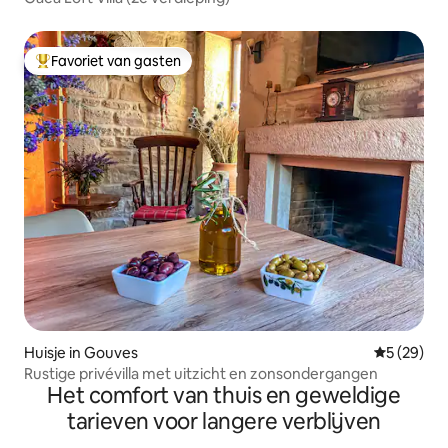
Favoriet van gasten
Topfavoriet van gasten
Huisje in Gouves
Gemiddelde
5 (29)
Rustige privévilla met uitzicht en zonsondergangen
Het comfort van thuis en geweldige
tarieven voor langere verblijven