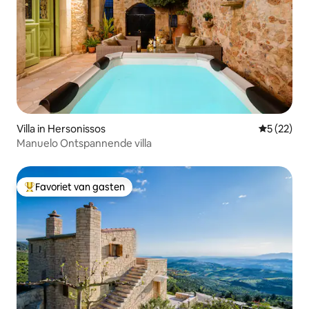
Villa in Hersonissos
Gemiddelde
5 (22)
Manuelo Ontspannende villa
Favoriet van gasten
Topfavoriet van gasten