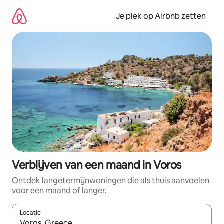
Ga
direct
Je plek op Airbnb zetten
naar
inhoud
Verblijven van een maand in Voros
Ontdek langetermijnwoningen die als thuis aanvoelen
voor een maand of langer.
Locatie
Wanneer er resultaten beschikbaar zijn, maak je een keuze met 