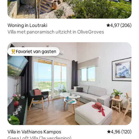
Woning in Loutraki
Gemiddelde beo
4,97 (206)
Villa met panoramisch uitzicht in OliveGroves
Favoriet van gasten
Topfavoriet van gasten
Villa in Vathianos Kampos
Gemiddelde beo
4,96 (120)
Gaea Loft Villa (2e verdieping)