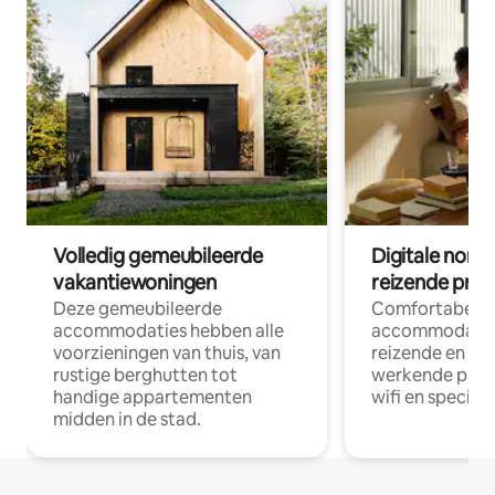
Volledig gemeubileerde
Digitale nom
vakantiewoningen
reizende prof
Deze gemeubileerde
Comfortabele
accommodaties hebben alle
accommodatie
voorzieningen van thuis, van
reizende en op
rustige berghutten tot
werkende profe
handige appartementen
wifi en special
midden in de stad.