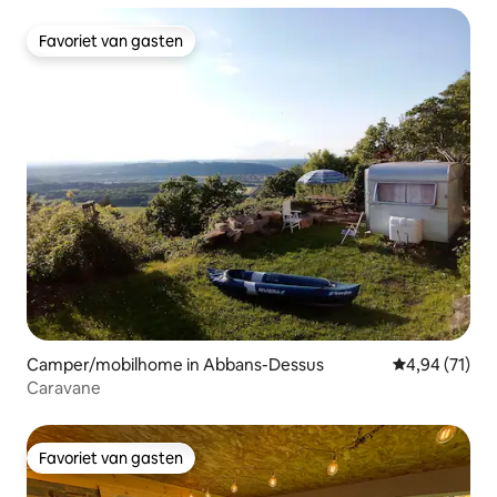
Favoriet van gasten
Favoriet van gasten
Camper/mobilhome in Abbans-Dessus
Gemiddelde be
4,94 (71)
Caravane
Favoriet van gasten
Favoriet van gasten