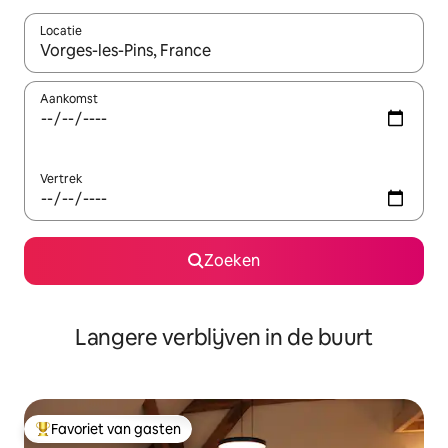
Locatie
Wanneer er resultaten beschikbaar zijn, maak je een keuze met 
Aankomst
Vertrek
Zoeken
Langere verblijven in de buurt
Favoriet van gasten
Topfavoriet van gasten