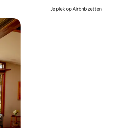
Je plek op Airbnb zetten
en of swipen.