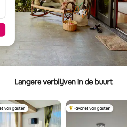
Langere verblijven in de buurt
iet van gasten
Favoriet van gasten
iet van gasten
Topfavoriet van gasten