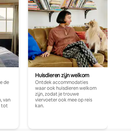
Huisdieren zijn welkom
e de
Ontdek accommodaties
waar ook huisdieren welkom
zijn, zodat je trouwe
, van
viervoeter ook mee op reis
 tot
kan.