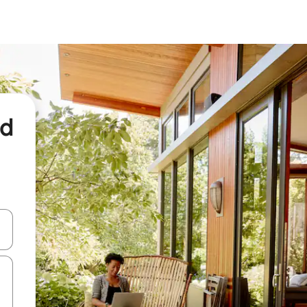
nd
een keuze met je de pijltjestoetsen omhoog en omlaag, óf door te tikk