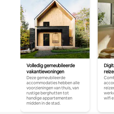
Volledig gemeubileerde
Digi
vakantiewoningen
reiz
Deze gemeubileerde
Comf
accommodaties hebben alle
acco
voorzieningen van thuis, van
reize
rustige berghutten tot
werke
handige appartementen
wifi 
midden in de stad.