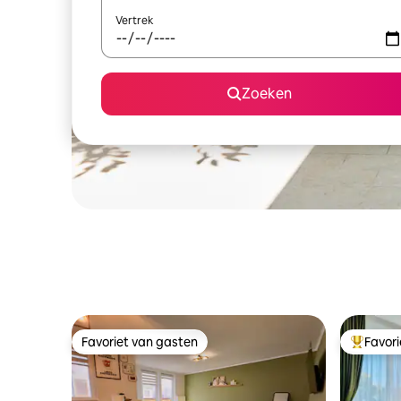
Vertrek
Zoeken
Favoriet van gasten
Favor
Favoriet van gasten
Topfavor