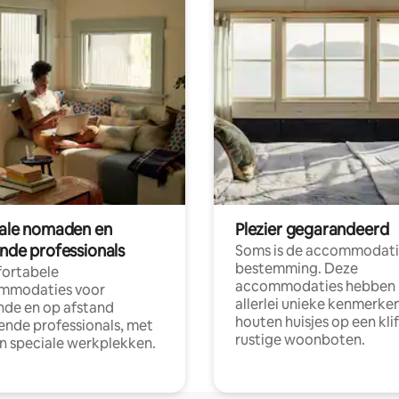
tale nomaden en
Plezier gegarandeerd
ende professionals
Soms is de accommodati
bestemming. Deze
ortabele
accommodaties hebben
mmodaties voor
allerlei unieke kenmerken
nde en op afstand
houten huisjes op een klif
nde professionals, met
rustige woonboten.
en speciale werkplekken.