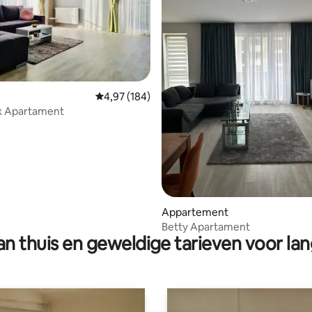
ling van 5 op 5, 19 recensies
Gemiddelde beoordeling van 4,97 op 5, 184 r
4,97 (184)
ux Apartament
Appartement
Betty Apartament
n thuis en geweldige tarieven voor lan