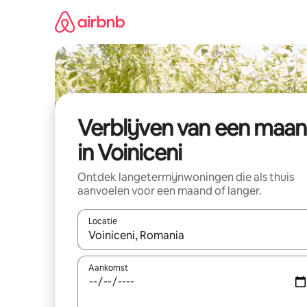
Ga
direct
naar
inhoud
Verblijven van een maa
in Voiniceni
Ontdek langetermijnwoningen die als thuis
aanvoelen voor een maand of langer.
Locatie
Wanneer er resultaten beschikbaar zijn, maak je 
Aankomst