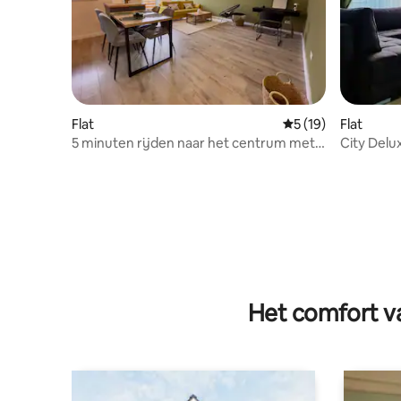
Flat
Gemiddelde beoorde
5 (19)
Flat
5 minuten rijden naar het centrum met
City Del
parkeergelegenheid+kingsize
bed+balkon
Het comfort va