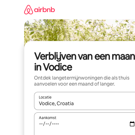
Ga
direct
naar
inhoud
Verblijven van een maa
in Vodice
Ontdek langetermijnwoningen die als thuis
aanvoelen voor een maand of langer.
Locatie
Wanneer er resultaten beschikbaar zijn, maak je 
Aankomst