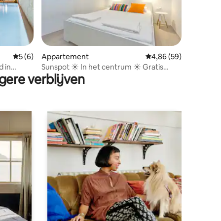
Gemiddelde beoordeling van 5 op 5, 6 recensies
5 (6)
Appartement
Gemiddelde beoordelin
4,86 (59)
ecensies
 in
Sunspot ☀ In het centrum ☀ Gratis
gere verblijven
parkeren ☀ WIFI & AC