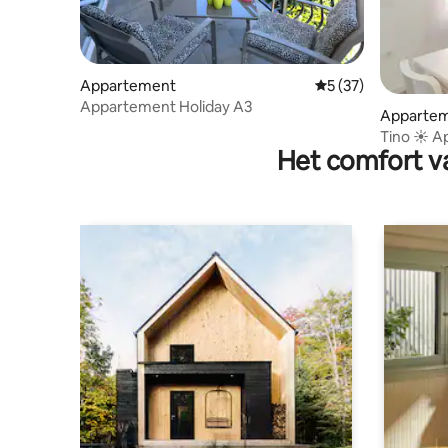
Appartement
Gemiddelde beoorde
5 (37)
Appartement Holiday A3
Apparte
Tino ☀ A
Het comfort va
Free pkg