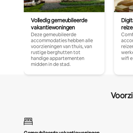
Volledig gemeubileerde
Digi
vakantiewoningen
reiz
Deze gemeubileerde
Comf
accommodaties hebben alle
acco
voorzieningen van thuis, van
reize
rustige berghutten tot
werke
handige appartementen
wifi 
midden in de stad.
Voorzi