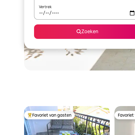
Vertrek
Zoeken
Favoriet van gasten
Favoriet
Topfavoriet van gasten
Favoriet