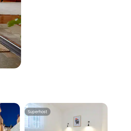
Superhost
Superhost