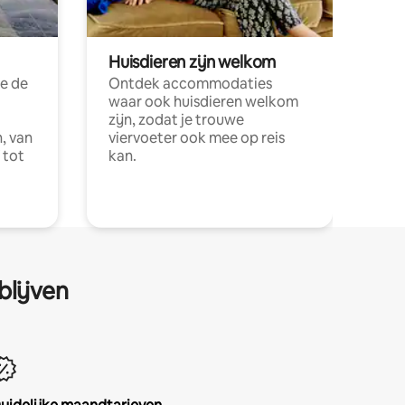
Huisdieren zijn welkom
e de
Ontdek accommodaties
waar ook huisdieren welkom
zijn, zodat je trouwe
, van
viervoeter ook mee op reis
 tot
kan.
blijven