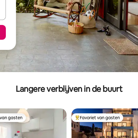
Langere verblijven in de buurt
 van gasten
Favoriet van gasten
 van gasten
Topfavoriet van gasten