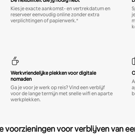
De flexibiliteit die jij nodig hebt
D
Kies je exacte aankomst- en vertrekdatum en
S
reserveer eenvoudig online zonder extra
j
verplichtingen of papierwerk.*
m
k
Werkvriendelijke plekken voor digitale
O
nomaden
A
Ga je voor je werk op reis? Vind een verblijf
a
voor de lange termijn met snelle wifi en aparte
b
werkplekken.
re voorzieningen voor verblijven van e