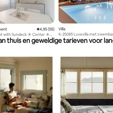
ling van 5 op 5, 37 recensies
Villa
ment
Gemiddelde beoordeling van 4,95 op 5, 55 r
4,95 (55)
K-25085 Luxevilla met zwembad
pt with Sundeck ☀ Center ☀
n thuis en geweldige tarieven voor lan
Vodice -
 ☀ AC