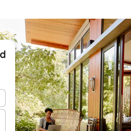
nd
een keuze met je de pijltjestoetsen omhoog en omlaag, óf door te tikk