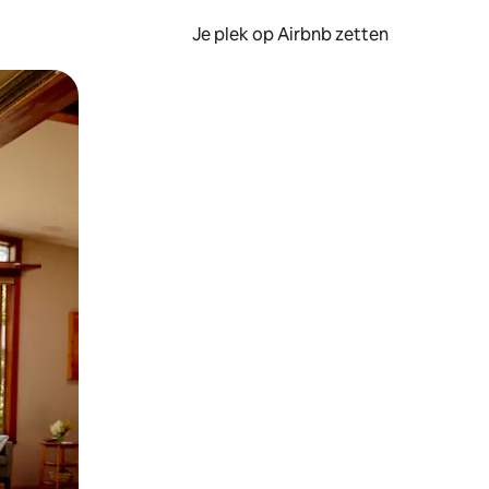
Je plek op Airbnb zetten
en of swipen.