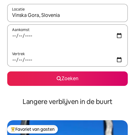
Locatie
Wanneer er resultaten beschikbaar zijn, maak je een keuze met 
Aankomst
Vertrek
Zoeken
Langere verblijven in de buurt
Favoriet van gasten
Topfavoriet van gasten