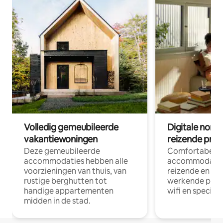
Volledig gemeubileerde
Digitale nom
vakantiewoningen
reizende prof
Deze gemeubileerde
Comfortabele
accommodaties hebben alle
accommodatie
voorzieningen van thuis, van
reizende en op
rustige berghutten tot
werkende profe
handige appartementen
wifi en special
midden in de stad.