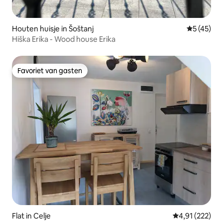
Houten huisje in Šoštanj
Gemiddelde
5 (45)
Hiška Erika - Wood house Erika
Favoriet van gasten
Favoriet van gasten
Flat in Celje
Gemiddelde beo
4,91 (222)