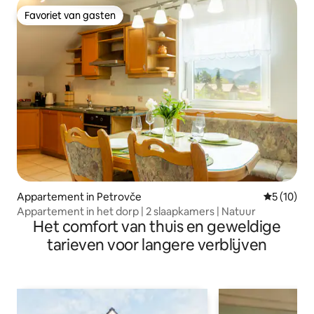
Favoriet van gasten
Favoriet van gasten
Appartement in Petrovče
Gemiddelde
5 (10)
Appartement in het dorp | 2 slaapkamers | Natuur
Het comfort van thuis en geweldige
tarieven voor langere verblijven