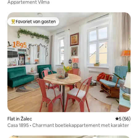
Appartement Vilma
Favoriet van gasten
Topfavoriet van gasten
Flat in Žalec
Gemiddelde
5 (56)
Casa 1895 • Charmant boetiekappartement met karakter