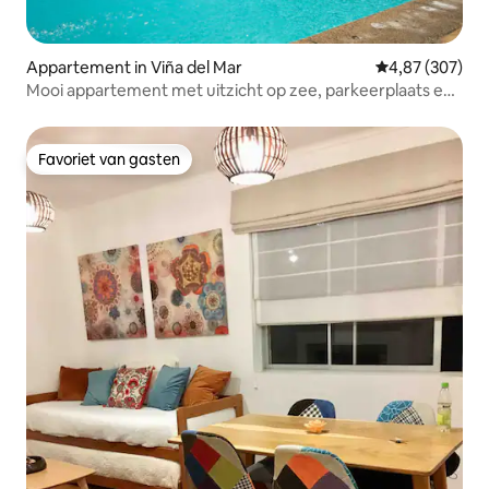
Appartement in Viña del Mar
Gemiddelde beo
4,87 (307)
Mooi appartement met uitzicht op zee, parkeerplaats en
zwembad
Favoriet van gasten
Favoriet van gasten