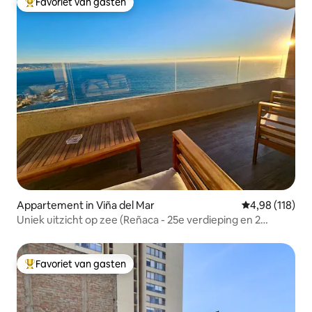
Favoriet van gasten
Topfavoriet van gasten
Appartement in Viña del Mar
Gemiddelde beo
4,98 (118)
Uniek uitzicht op zee (Reñaca - 25e verdieping en 2
zwembaden)
Favoriet van gasten
Topfavoriet van gasten