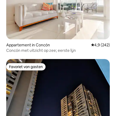
Appartement in Concón
Gemiddelde be
4,9 (242)
Concón met uitzicht op zee; eerste lijn
Favoriet van gasten
Favoriet van gasten