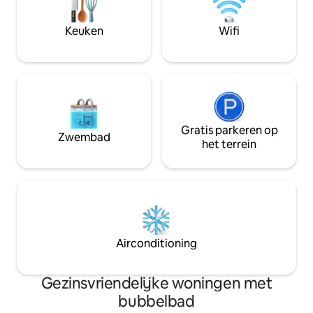
het politiebureau.
Vaplaraíso, 1 uur van Maitencillo, 1 uur
van Quinta Vergar
van Casablanca (hoofdstad van
Keuken
Wifi
wijngaarden), 2 uur van Santiago.
Gratis parkeren op
Zwembad
het terrein
Airconditioning
Gezinsvriendelijke woningen met
bubbelbad