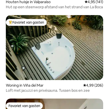
Houten huisje in Valparaíso
Gemiddelde beo
4,95 (141)
Hut op een steenworp afstand van het strand van La Boca
Favoriet van gasten
Topfavoriet van gasten
Woning in Viña del Mar
Gemiddelde beo
4,99 (206)
Loft met jacuzzi en privésauna. Tussen bos en zee
Favoriet van gasten
Favoriet van gasten