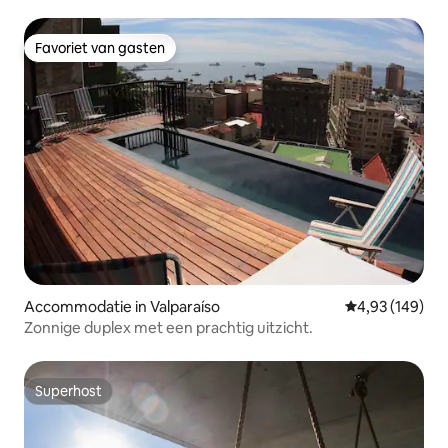
Favoriet van gasten
Favoriet van gasten
Accommodatie in Valparaíso
Gemiddelde beo
4,93 (149)
Zonnige duplex met een prachtig uitzicht.
Superhost
Superhost