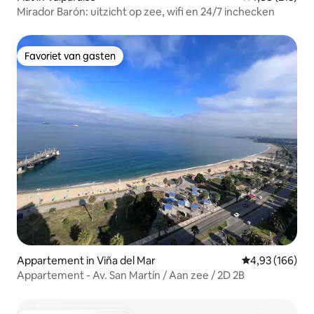
Mirador Barón: uitzicht op zee, wifi en 24/7 inchecken
Favoriet van gasten
Favoriet van gasten
Appartement in Viña del Mar
Gemiddelde beo
4,93 (166)
Appartement - Av. San Martín / Aan zee / 2D 2B