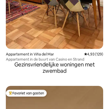
Appartement in Viña del Mar
Gemiddelde beo
4,93 (129)
Appartement in de buurt van Casino en Strand
Gezinsvriendelijke woningen met
zwembad
Favoriet van gasten
Topfavoriet van gasten