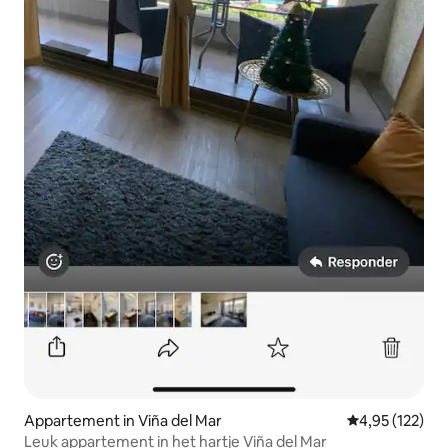
Appartement in Viña del Mar
Gemiddelde beo
4,95 (122)
Leuk appartement in het hartje Viña del Mar