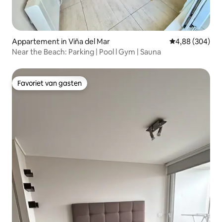
Appartement in Viña del Mar
Gemiddelde beo
4,88 (304)
Near the Beach: Parking | Pool l Gym | Sauna
Favoriet van gasten
Favoriet van gasten