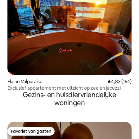
Flat in Valparaíso
Gemiddelde beo
4,83 (154)
Exclusief appartement met uitzicht op zee en jacuzzi
Gezins- en huisdiervriendelijke
woningen
Favoriet van gasten
Favoriet van gasten