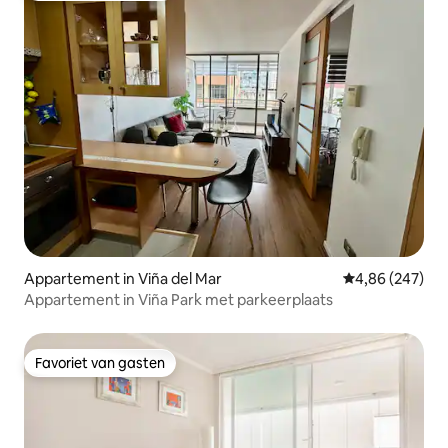
Appartement in Viña del Mar
Gemiddelde beo
4,86 (247)
Appartement in Viña Park met parkeerplaats
Favoriet van gasten
Favoriet van gasten