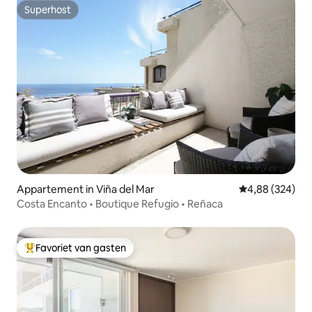
Superhost
Superhost
Appartement in Viña del Mar
Gemiddelde beo
4,88 (324)
Costa Encanto • Boutique Refugio • Reñaca
Favoriet van gasten
Topfavoriet van gasten