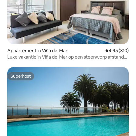
Appartement in Viña del Mar
Gemiddelde beo
4,95 (310)
Luxe vakantie in Viña del Mar op een steenworp afstand
van alles
Superhost
Superhost