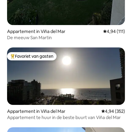
Appartement in Viña del Mar
Gemiddelde be
4,94 (111)
De meeuw San Martin
Favoriet van gasten
Topfavoriet van gasten
Appartement in Viña del Mar
Gemiddelde beo
4,94 (352)
Appartement te huur in de beste buurt van Viña del Mar