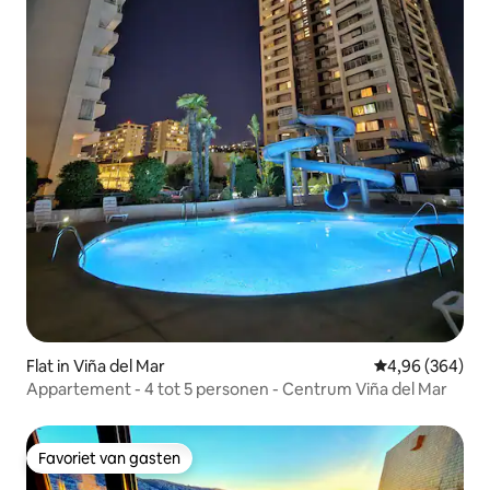
Flat in Viña del Mar
Gemiddelde beo
4,96 (364)
Appartement - 4 tot 5 personen - Centrum Viña del Mar
Favoriet van gasten
Favoriet van gasten