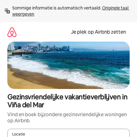
Ga
Sommige informatie is automatisch vertaald. 
Originele taal 
direct
weergeven
naar
inhoud
Je plek op Airbnb zetten
Gezinsvriendelijke vakantieverblijven in
Viña del Mar
Vind en boek bijzondere gezinsvriendelijke woningen
op Airbnb
Locatie