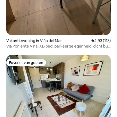
Vakantiewoning in Viña del Mar
Gemiddelde be
4,93 (113)
Via Poniente Viña, XL-bed, parkeergelegenheid, dicht bij
het strand
Favoriet van gasten
Favoriet van gasten