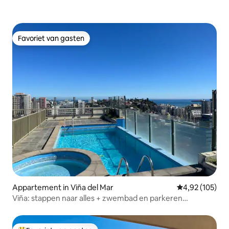
Favoriet van gasten
Favoriet van gasten
Appartement in Viña del Mar
Gemiddelde beo
4,92 (105)
Viña: stappen naar alles + zwembad en parkeren
inbegrepen vandaag