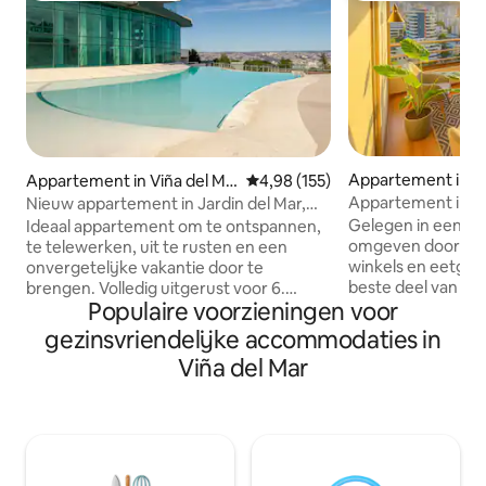
Appartement in Vi
Appartement in Viña del Ma
Gemiddelde beoordeling van 4,9
4,98 (155)
r
r
Appartement in de
Nieuw appartement in Jardin del Mar,
Viña, verwarmd 
Reñaca. 360° uitzicht
Gelegen in een st
Ideaal appartement om te ontspannen,
omgeven door een
te telewerken, uit te rusten en een
winkels en eetgel
onvergetelijke vakantie door te
beste deel van Viña 
brengen. Volledig uitgerust voor 6.
Populaire voorzieningen voor
appartement is vol
Huisdiervriendelijk. Twee slaapkamers
uitgerust met een tv,
met eigen badkamer, elk met een
gezinsvriendelijke accommodaties in
gebouw beschikt o
queensize bed en een complete
Viña del Mar
en wasfaciliteite
badkamer. Een comfortabele slaapbank
zonder extra kost
voor twee personen in de woonkamer.
verwarmde binnenzwemb
Vanaf elk punt kun je genieten van een
meter van Acapulc
onovertroffen panoramisch uitzicht.
twee blokken van 
Eigen parkeerplaats bij -1. 7 minuten van
Casino, San Martí
Reñaca strand, 20 minuten van