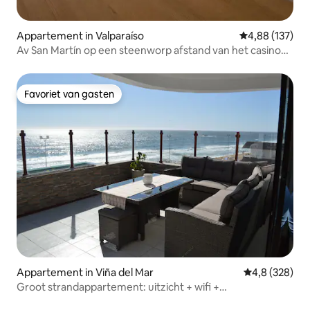
Appartement in Valparaíso
Gemiddelde beo
4,88 (137)
Av San Martín op een steenworp afstand van het casino
en het strand van Acapulco
Favoriet van gasten
Favoriet van gasten
Appartement in Viña del Mar
Gemiddelde be
4,8 (328)
Groot strandappartement: uitzicht + wifi +
privéparkeerplaats