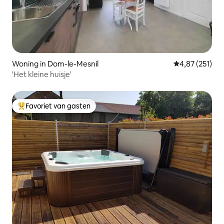
Woning in Dom-le-Mesnil
Gemiddelde beo
4,87 (251)
'Het kleine huisje'
Favoriet van gasten
Topfavoriet van gasten