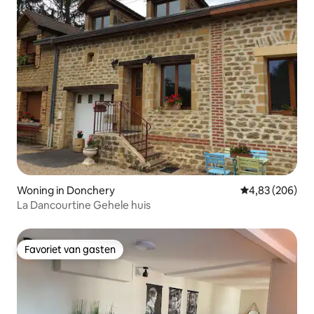
Woning in Donchery
Gemiddelde beo
4,83 (206)
La Dancourtine Gehele huis
Favoriet van gasten
Favoriet van gasten