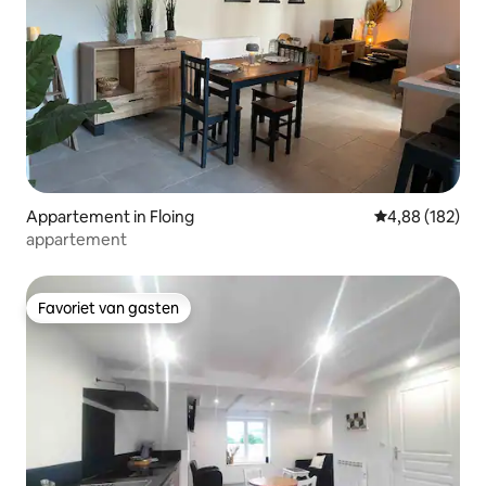
Appartement in Floing
Gemiddelde beo
4,88 (182)
appartement
Favoriet van gasten
Favoriet van gasten