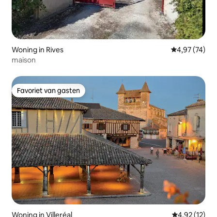
Woning in Rives
Gemiddelde be
4,97 (74)
maison
Favoriet van gasten
Favoriet van gasten
Woning in Villeréal
Gemiddelde be
4,92 (12)