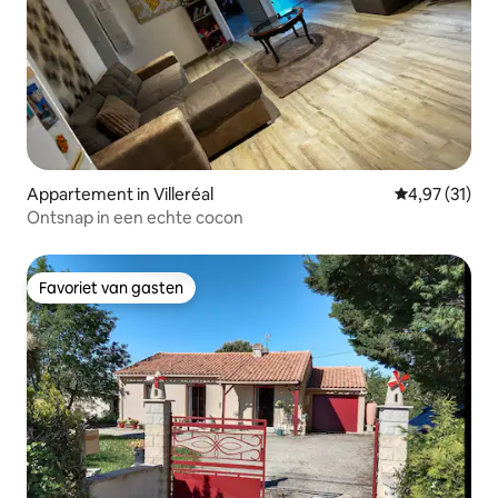
Appartement in Villeréal
Gemiddelde be
4,97 (31)
Ontsnap in een echte cocon
Favoriet van gasten
Favoriet van gasten