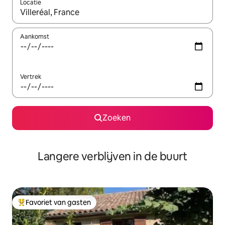
Locatie
Wanneer er resultaten beschikbaar zijn, maak je een keuze met 
Aankomst
Vertrek
Zoeken
Langere verblijven in de buurt
Favoriet van gasten
Topfavoriet van gasten