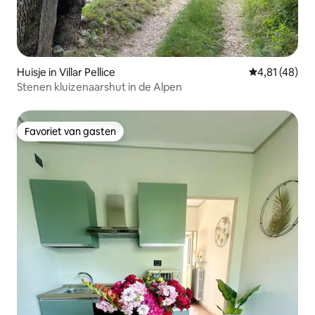
Huisje in Villar Pellice
Gemiddelde be
4,81 (48)
Stenen kluizenaarshut in de Alpen
Favoriet van gasten
Favoriet van gasten