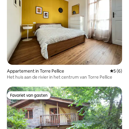
Appartement in Torre Pellice
Gemiddeld
5 (6)
Het huis aan de rivier in het centrum van Torre Pellice
Favoriet van gasten
Favoriet van gasten