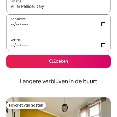
Locatie
Wanneer er resultaten beschikbaar zijn, maak je een keuze met 
Aankomst
Vertrek
Zoeken
Langere verblijven in de buurt
Favoriet van gasten
Favoriet van gasten