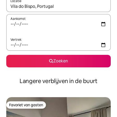
Locatie
Wanneer er resultaten beschikbaar zijn, maak je een keuze met 
Aankomst
Vertrek
Zoeken
Langere verblijven in de buurt
Favoriet van gasten
Favoriet van gasten