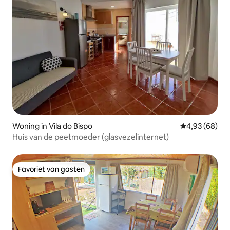
Woning in Vila do Bispo
Gemiddelde be
4,93 (68)
Huis van de peetmoeder (glasvezelinternet)
Favoriet van gasten
Favoriet van gasten