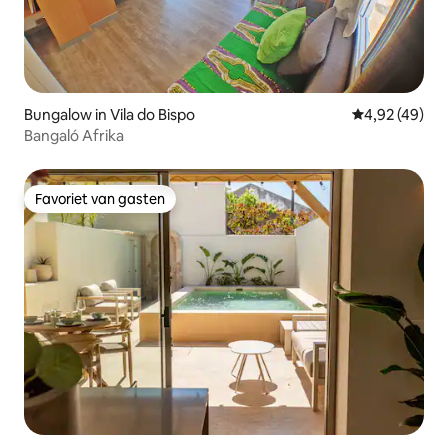
Bungalow in Vila do Bispo
Gemiddelde be
4,92 (49)
Bangaló Afrika
Favoriet van gasten
Favoriet van gasten