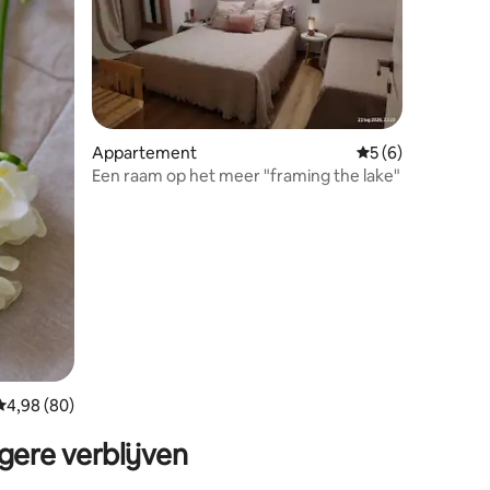
ecensies
Appartement
Gemiddelde beoord
5 (6)
Een raam op het meer "framing the lake"
Gemiddelde beoordeling van 4,98 op 5, 80 recensies
4,98 (80)
gere verblijven