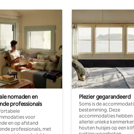
tale nomaden en
Plezier gegarandeerd
ende professionals
Soms is de accommodati
bestemming. Deze
ortabele
accommodaties hebben
mmodaties voor
allerlei unieke kenmerken
nde en op afstand
houten huisjes op een klif
nde professionals, met
rustige woonboten.