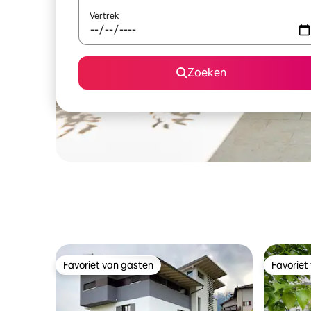
Vertrek
Zoeken
Favoriet van gasten
Favoriet
Favoriet van gasten
Favoriet