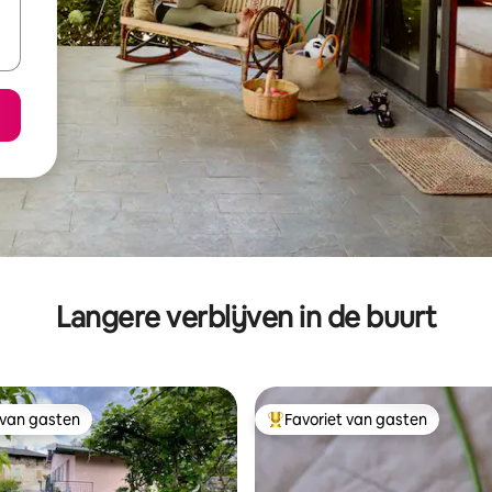
Langere verblijven in de buurt
 van gasten
Favoriet van gasten
 van gasten
Topfavoriet van gasten