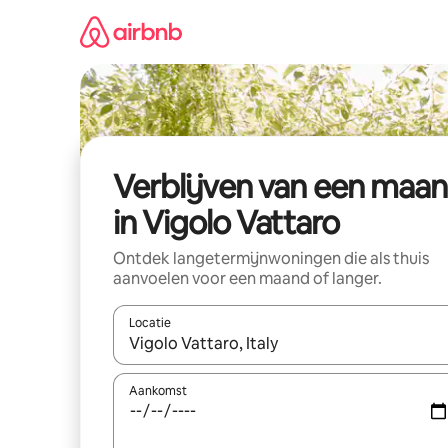
Ga
direct
naar
inhoud
Verblijven van een maa
in Vigolo Vattaro
Ontdek langetermijnwoningen die als thuis
aanvoelen voor een maand of langer.
Locatie
Wanneer er resultaten beschikbaar zijn, maak je 
Aankomst