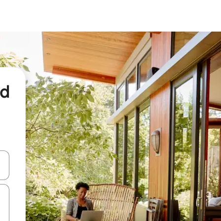
nd
een keuze met je de pijltjestoetsen omhoog en omlaag, óf door te tikk