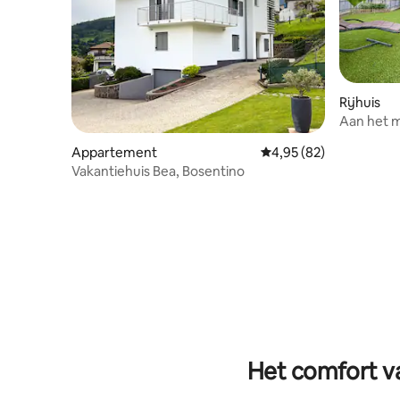
Rijhuis
Aan het m
ROSA.
Appartement
Gemiddelde beoordelin
4,95 (82)
Vakantiehuis Bea, Bosentino
Het comfort va