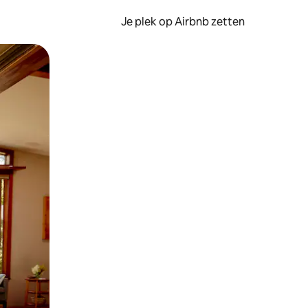
Je plek op Airbnb zetten
en of swipen.