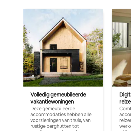
Volledig gemeubileerde
Digi
vakantiewoningen
reiz
Deze gemeubileerde
Comf
accommodaties hebben alle
acco
voorzieningen van thuis, van
reize
rustige berghutten tot
werke