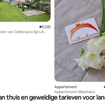
Gemiddelde beoordeling van 5 op 5, 23 r
5 (23)
eer van Caldonazzo ligt LA
g van 4,95 op 5, 82 recensies
Appartement
Appartement Albachiara
n thuis en geweldige tarieven voor lan