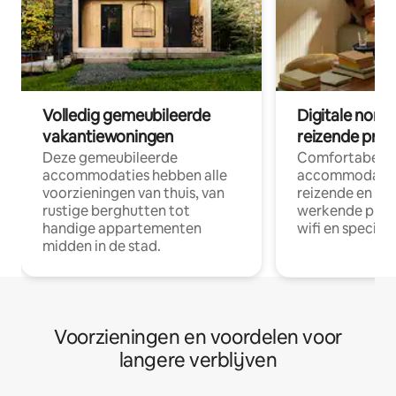
Volledig gemeubileerde
Digitale nom
vakantiewoningen
reizende prof
Deze gemeubileerde
Comfortabele
accommodaties hebben alle
accommodatie
voorzieningen van thuis, van
reizende en op
rustige berghutten tot
werkende profe
handige appartementen
wifi en special
midden in de stad.
Voorzieningen en voordelen voor
langere verblijven