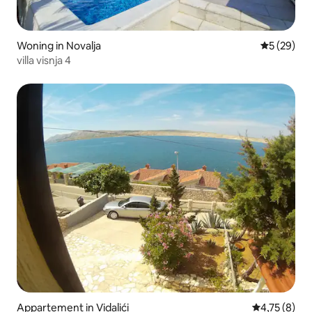
Woning in Novalja
Gemiddelde
5 (29)
villa visnja 4
Appartement in Vidalići
Gemiddelde b
4,75 (8)