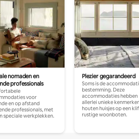
tale nomaden en
Plezier gegarandeerd
ende professionals
Soms is de accommodati
bestemming. Deze
ortabele
accommodaties hebben
mmodaties voor
allerlei unieke kenmerken
nde en op afstand
houten huisjes op een klif
nde professionals, met
rustige woonboten.
en speciale werkplekken.