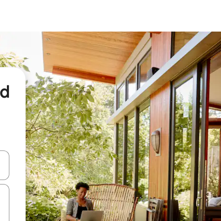
nd
een keuze met je de pijltjestoetsen omhoog en omlaag, óf door te tikk