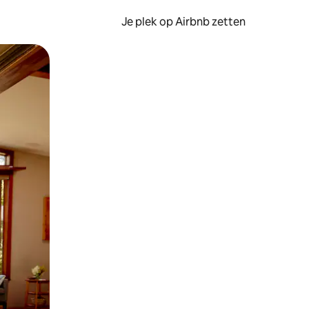
Je plek op Airbnb zetten
en of swipen.