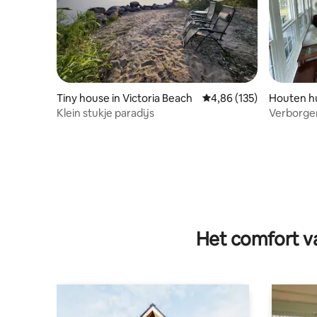
Tiny house in Victoria Beach
Gemiddelde beoordeling
4,86 (135)
Houten hu
Klein stukje paradijs
Verborgen
Het comfort va