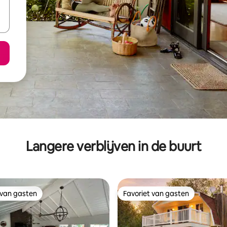
Langere verblijven in de buurt
 van gasten
Favoriet van gasten
 van gasten
Favoriet van gasten