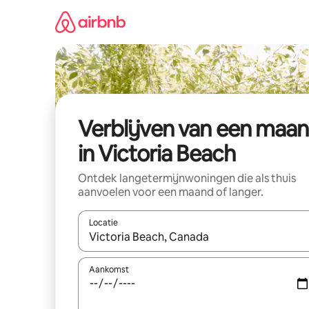
Ga
direct
naar
inhoud
Verblijven van een maa
in Victoria Beach
Ontdek langetermijnwoningen die als thuis
aanvoelen voor een maand of langer.
Locatie
Wanneer er resultaten beschikbaar zijn, maak je 
Aankomst