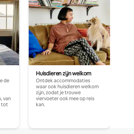
Huisdieren zijn welkom
e de
Ontdek accommodaties
waar ook huisdieren welkom
zijn, zodat je trouwe
, van
viervoeter ook mee op reis
 tot
kan.