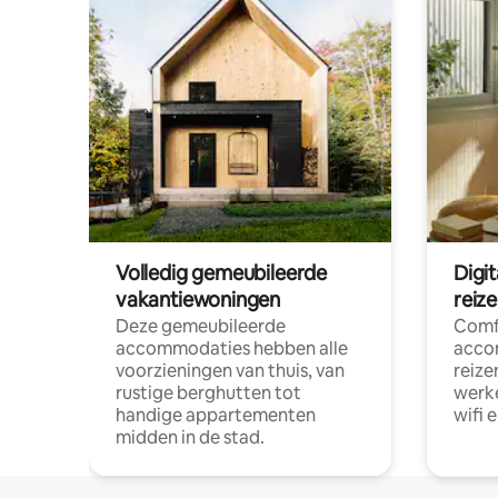
Volledig gemeubileerde
Digi
vakantiewoningen
reiz
Deze gemeubileerde
Comf
accommodaties hebben alle
acco
voorzieningen van thuis, van
reize
rustige berghutten tot
werke
handige appartementen
wifi 
midden in de stad.