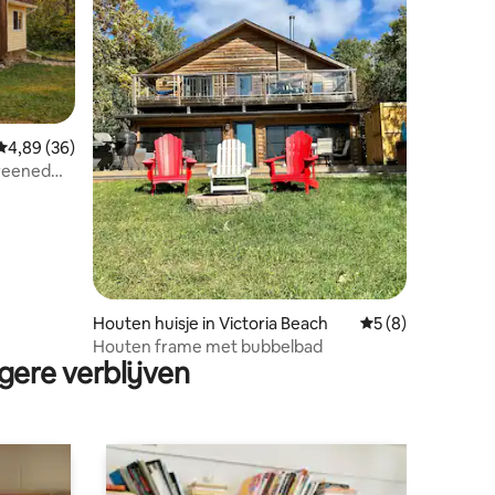
Gemiddelde beoordeling van 4,89 op 5, 36 recensies
4,89 (36)
ecensies
creened
Houten huisje in Victoria Beach
Gemiddelde beoord
5 (8)
Houten frame met bubbelbad
gere verblijven