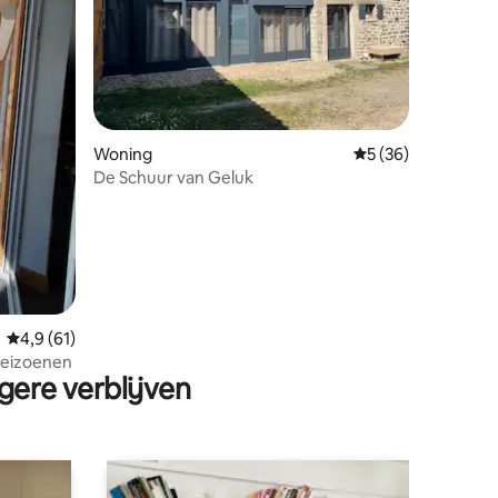
ecensies
Woning
Gemiddelde beoorde
5 (36)
De Schuur van Geluk
Gemiddelde beoordeling van 4,9 op 5, 61 recensies
4,9 (61)
 seizoenen
gere verblijven