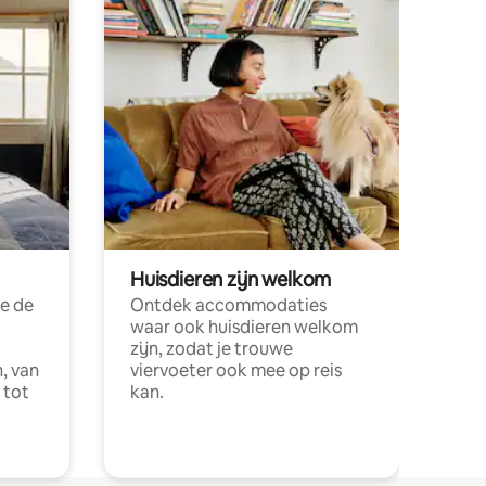
Huisdieren zijn welkom
e de
Ontdek accommodaties
waar ook huisdieren welkom
zijn, zodat je trouwe
, van
viervoeter ook mee op reis
 tot
kan.