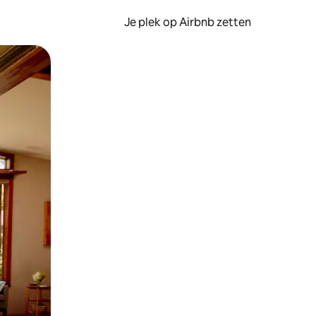
Je plek op Airbnb zetten
en of swipen.