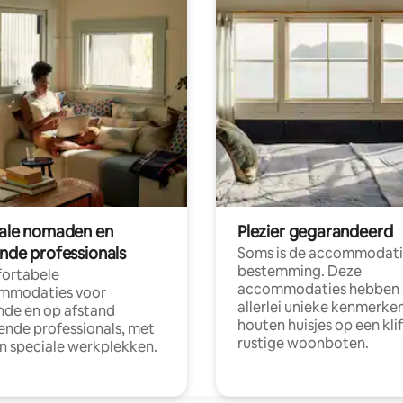
tale nomaden en
Plezier gegarandeerd
ende professionals
Soms is de accommodati
bestemming. Deze
ortabele
accommodaties hebben
mmodaties voor
allerlei unieke kenmerken
nde en op afstand
houten huisjes op een klif
nde professionals, met
rustige woonboten.
en speciale werkplekken.