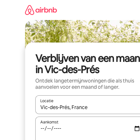
Ga
direct
naar
inhoud
Verblijven van een maa
in Vic-des-Prés
Ontdek langetermijnwoningen die als thuis
aanvoelen voor een maand of langer.
Locatie
Wanneer er resultaten beschikbaar zijn, maak je 
Aankomst