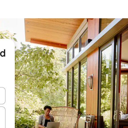
nd
een keuze met je de pijltjestoetsen omhoog en omlaag, óf door te tikk