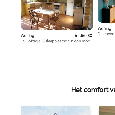
Woning
De cocon 
Woning
Gemiddelde beoordelin
4,66 (80)
Le Cottage, 6 slaapplaatsen in een mooi
Frans dorp
Het comfort va