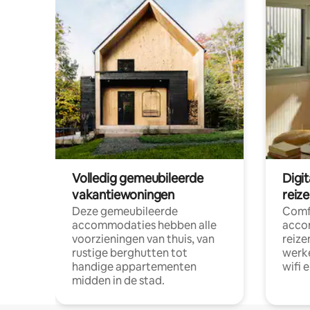
Volledig gemeubileerde
Digi
vakantiewoningen
reiz
Deze gemeubileerde
Comf
accommodaties hebben alle
acco
voorzieningen van thuis, van
reize
rustige berghutten tot
werke
handige appartementen
wifi 
midden in de stad.