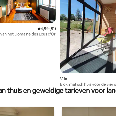
Gemiddelde beoordeling van 4,99 op 5, 81 r
4,99 (81)
van het Domaine des Ecus d'Or
g van 4,66 op 5, 80 recensies
Villa
Bioklimatisch huis voor de vier
n thuis en geweldige tarieven voor lan