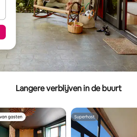
Langere verblijven in de buurt
 van gasten
Superhost
 van gasten
Superhost