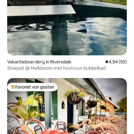
Vakantieboerderij in Riversdale
Gemiddelde be
4,94 (50)
Stoepsit @ Melkboom met houtvuur bubbelbad
Favoriet van gasten
Topfavoriet van gasten