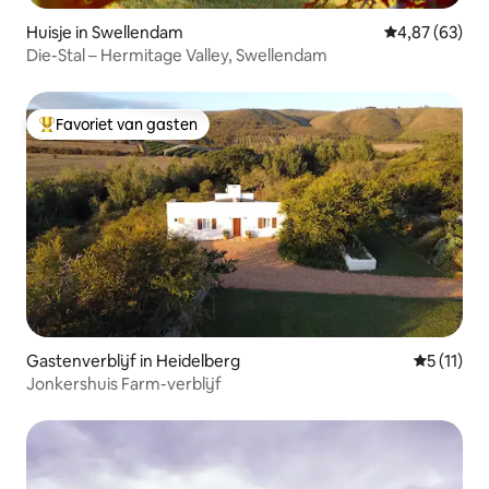
Huisje in Swellendam
Gemiddelde be
4,87 (63)
Die-Stal – Hermitage Valley, Swellendam
Favoriet van gasten
Topfavoriet van gasten
Gastenverblijf in Heidelberg
Gemiddeld
5 (11)
Jonkershuis Farm-verblijf