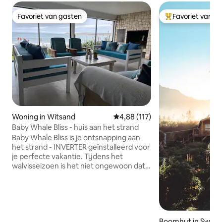
Favoriet van gasten
Favoriet van g
Favoriet van gasten
Topfavoriet van 
Woning in Witsand
Gemiddelde beoordeling van 4,8
4,88 (117)
Baby Whale Bliss - huis aan het strand
Baby Whale Bliss is je ontsnapping aan
het strand - INVERTER geïnstalleerd voor
je perfecte vakantie. Tijdens het
walvisseizoen is het niet ongewoon dat
walvissen in de branding dartelen.
Omdat je direct aan het strand bent, heb
je binnen een minuut lopen zacht, wit
zand onder je voeten. Geniet van een
korte wandeling naar het
Boomhut in Swel