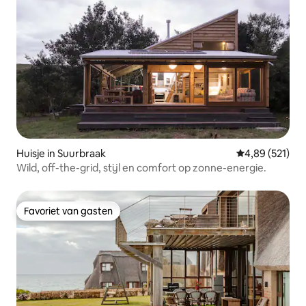
Huisje in Suurbraak
Gemiddelde beo
4,89 (521)
Wild, off-the-grid, stijl en comfort op zonne-energie.
Favoriet van gasten
Favoriet van gasten