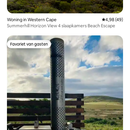
Woning in Western Cape
Gemiddelde be
4,98 (49)
Summerhill Horizon View 4 slaapkamers Beach Escape
Favoriet van gasten
Favoriet van gasten