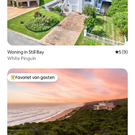
Woning in Still Bay
Gemiddeld
5 (9)
White Pinguïn
Favoriet van gasten
Topfavoriet van gasten