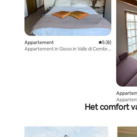
Appartement
Gemiddelde beoord
5 (8)
Appartement in Giovo in Valle di Cembra
- Trentino
Apparte
Appartem
Het comfort va