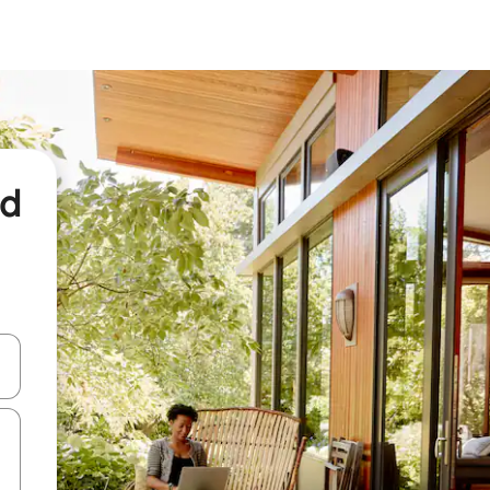
nd
een keuze met je de pijltjestoetsen omhoog en omlaag, óf door te tikk