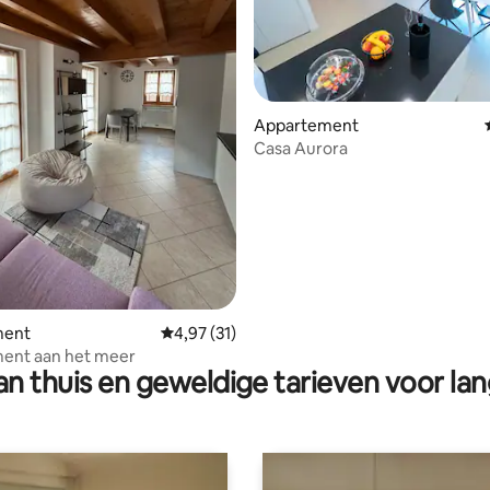
Appartement
Casa Aurora
eling van 5 op 5, 8 recensies
ment
Gemiddelde beoordeling van 4,97 op 5, 31 r
4,97 (31)
ent aan het meer
n thuis en geweldige tarieven voor lan