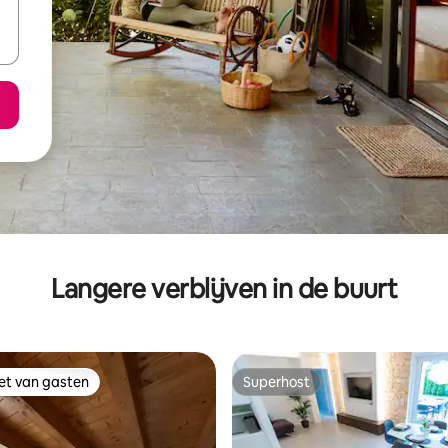
Langere verblijven in de buurt
iet van gasten
Superhost
iet van gasten
Superhost