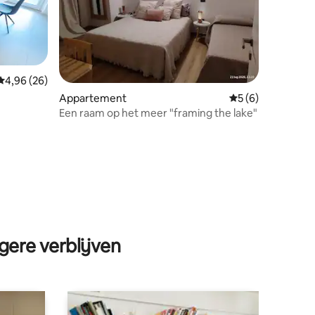
Gemiddelde beoordeling van 4,96 op 5, 26 recensies
4,96 (26)
Appartement
Gemiddelde beoord
5 (6)
Een raam op het meer "framing the lake"
ecensies
gere verblijven