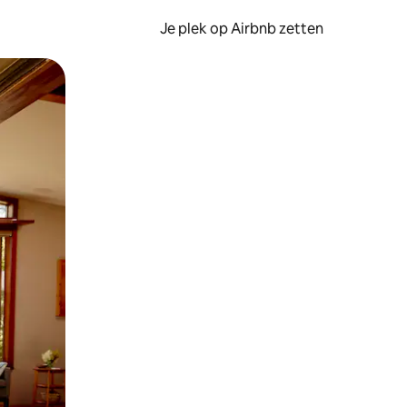
Je plek op Airbnb zetten
en of swipen.