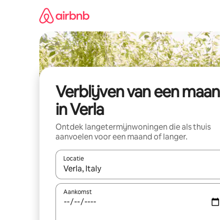
Ga
direct
naar
inhoud
Verblijven van een maa
in Verla
Ontdek langetermijnwoningen die als thuis
aanvoelen voor een maand of langer.
Locatie
Wanneer er resultaten beschikbaar zijn, maak je 
Aankomst