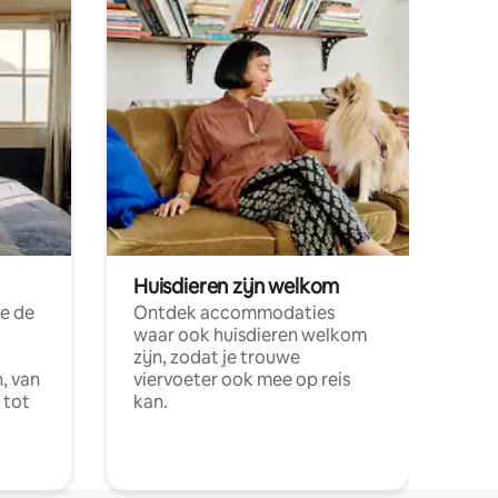
Huisdieren zijn welkom
e de
Ontdek accommodaties
waar ook huisdieren welkom
zijn, zodat je trouwe
, van
viervoeter ook mee op reis
 tot
kan.