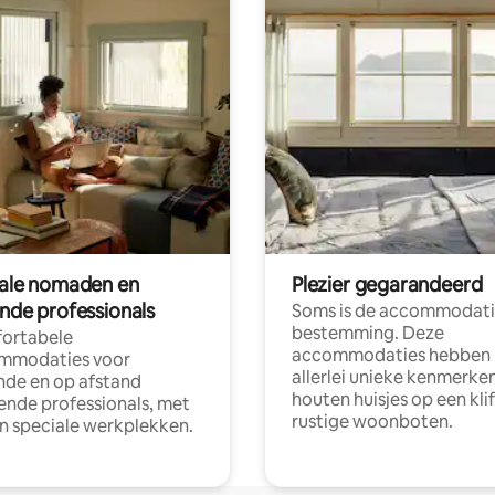
tale nomaden en
Plezier gegarandeerd
ende professionals
Soms is de accommodati
bestemming. Deze
ortabele
accommodaties hebben
mmodaties voor
allerlei unieke kenmerken
nde en op afstand
houten huisjes op een klif
nde professionals, met
rustige woonboten.
en speciale werkplekken.