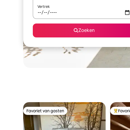
Vertrek
Zoeken
Favoriet van gasten
Favor
Favoriet van gasten
Topfavor