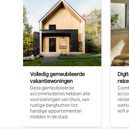
Volledig gemeubileerde
Digi
vakantiewoningen
reiz
Deze gemeubileerde
Comf
accommodaties hebben alle
acco
voorzieningen van thuis, van
reize
rustige berghutten tot
werke
handige appartementen
wifi 
midden in de stad.