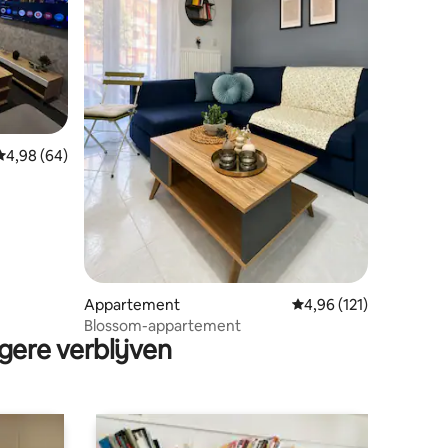
ecensies
Gemiddelde beoordeling van 4,98 op 5, 64 recensies
4,98 (64)
Appartement
Gemiddelde beoordelin
4,96 (121)
Blossom-appartement
gere verblijven