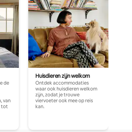
Huisdieren zijn welkom
e de
Ontdek accommodaties
waar ook huisdieren welkom
zijn, zodat je trouwe
, van
viervoeter ook mee op reis
 tot
kan.