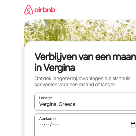
Ga
direct
naar
inhoud
Verblijven van een maa
in Vergina
Ontdek langetermijnwoningen die als thuis
aanvoelen voor een maand of langer.
Locatie
Wanneer er resultaten beschikbaar zijn, maak je 
Aankomst