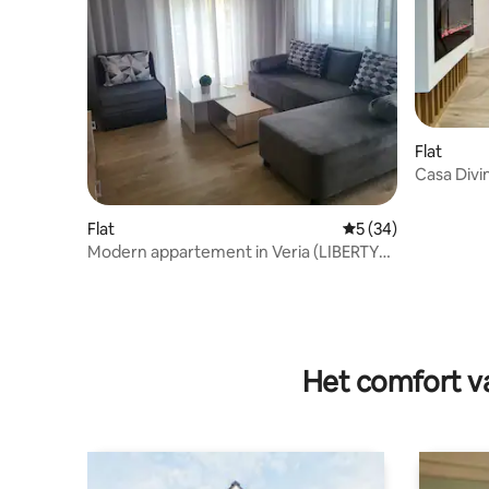
Flat
Casa Divi
Flat
Gemiddelde beoorde
5 (34)
Modern appartement in Veria (LIBERTY
APARTMENT)
Het comfort va