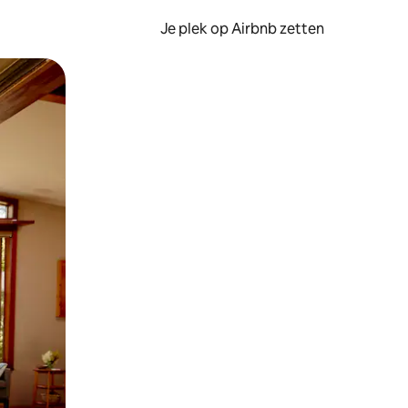
Je plek op Airbnb zetten
en of swipen.