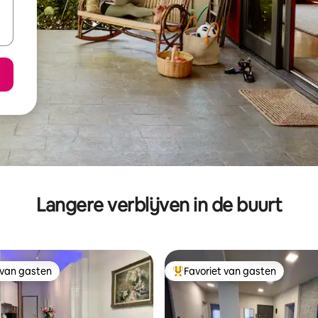
Langere verblijven in de buurt
 van gasten
Favoriet van gasten
 van gasten
Topfavoriet van gasten