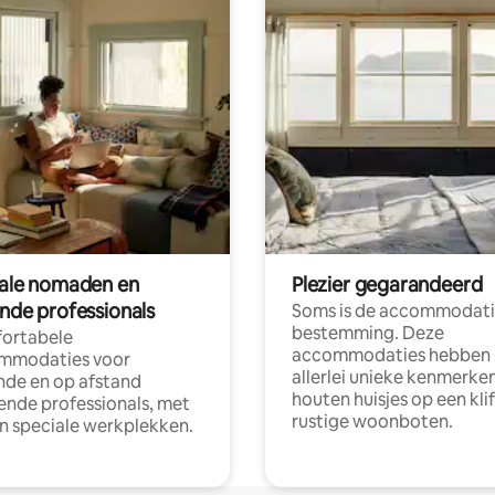
tale nomaden en
Plezier gegarandeerd
ende professionals
Soms is de accommodati
bestemming. Deze
ortabele
accommodaties hebben
mmodaties voor
allerlei unieke kenmerken
nde en op afstand
houten huisjes op een klif
nde professionals, met
rustige woonboten.
en speciale werkplekken.