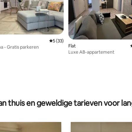
Gemiddelde beoordeling van 5 op 5, 33 r
5 (33)
Flat
na - Gratis parkeren
Luxe AB-appartement
ling van 5 op 5, 34 recensies
n thuis en geweldige tarieven voor lan