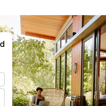
nd
een keuze met je de pijltjestoetsen omhoog en omlaag, óf door te tikk