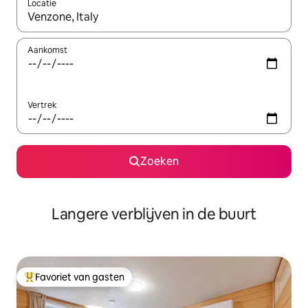
Locatie
Wanneer er resultaten beschikbaar zijn, maak je een keuze met 
Aankomst
Vertrek
Zoeken
Langere verblijven in de buurt
Favoriet van gasten
Topfavoriet van gasten