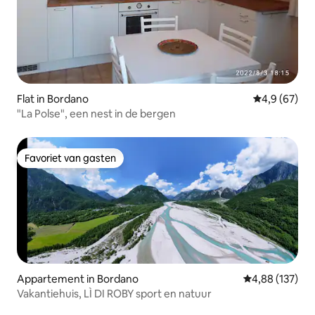
Flat in Bordano
Gemiddelde b
4,9 (67)
"La Polse", een nest in de bergen
Favoriet van gasten
Favoriet van gasten
Appartement in Bordano
Gemiddelde beo
4,88 (137)
Vakantiehuis, LÌ DI ROBY sport en natuur