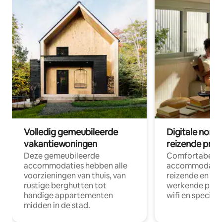
Volledig gemeubileerde
Digitale nom
vakantiewoningen
reizende prof
Deze gemeubileerde
Comfortabele
accommodaties hebben alle
accommodatie
voorzieningen van thuis, van
reizende en op
rustige berghutten tot
werkende profe
handige appartementen
wifi en special
midden in de stad.