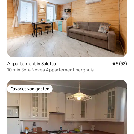
Appartement in Saletto
Gemiddelde
5 (53)
10 min Sella Nevea Appartement berghuis
Favoriet van gasten
Favoriet van gasten