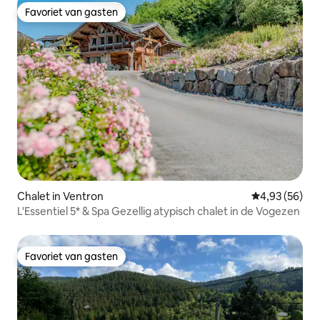
Favoriet van gasten
Favoriet van gasten
Chalet in Ventron
Gemiddelde be
4,93 (56)
L'Essentiel 5* & Spa Gezellig atypisch chalet in de Vogezen
Favoriet van gasten
Favoriet van gasten