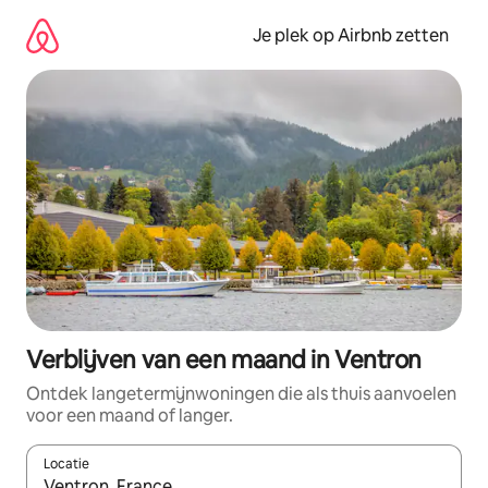
Ga
direct
Je plek op Airbnb zetten
naar
inhoud
Verblijven van een maand in Ventron
Ontdek langetermijnwoningen die als thuis aanvoelen
voor een maand of langer.
Locatie
Wanneer er resultaten beschikbaar zijn, maak je een keuze met 