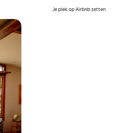
Je plek op Airbnb zetten
en of swipen.