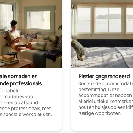
tale nomaden en
Plezier gegarandeerd
ende professionals
Soms is de accommodati
bestemming. Deze
ortabele
accommodaties hebben
mmodaties voor
allerlei unieke kenmerken
nde en op afstand
houten huisjes op een klif
nde professionals, met
rustige woonboten.
en speciale werkplekken.