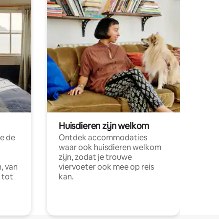
Huisdieren zijn welkom
e de
Ontdek accommodaties
waar ook huisdieren welkom
zijn, zodat je trouwe
, van
viervoeter ook mee op reis
 tot
kan.