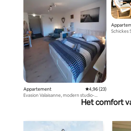
Apparte
Schickes 
Appartement
Gemiddelde beoordelin
4,96 (23)
Evasion Valaisanne, modern studio-
Het comfort va
appartement met uitzicht op het zuiden