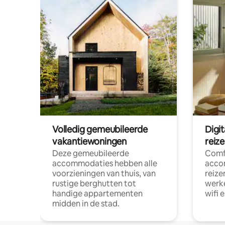
Volledig gemeubileerde
Digi
vakantiewoningen
reiz
Deze gemeubileerde
Comf
accommodaties hebben alle
acco
voorzieningen van thuis, van
reize
rustige berghutten tot
werke
handige appartementen
wifi 
midden in de stad.