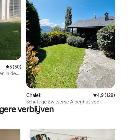
ecensies
Gemiddelde beoordeling van 5 op 5, 50 recensies
5 (50)
n in de
Chalet
Gemiddelde beoordeli
4,9 (128)
Schattige Zwitserse Alpenhut voor
gere verblijven
koppels