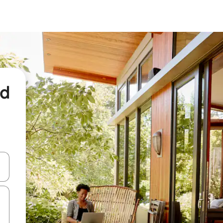
nd
een keuze met je de pijltjestoetsen omhoog en omlaag, óf door te tikk