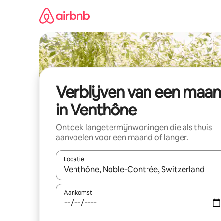
Ga
direct
naar
inhoud
Verblijven van een maa
in Venthône
Ontdek langetermijnwoningen die als thuis
aanvoelen voor een maand of langer.
Locatie
Wanneer er resultaten beschikbaar zijn, maak je 
Aankomst