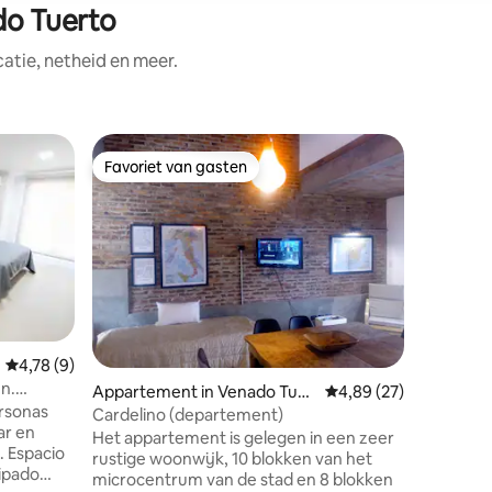
do Tuerto
tie, netheid en meer.
Appartem
Favoriet van gasten
Superho
Favoriet van gasten
Superho
Centraal
begane g
Departam
afstand v
principal
comercial. Nos adaptamos a vos: 
flexibili
individu
Size. Pensando en los más chicos,
disponem
bebés. Además, tu tranquilidad está
Gemiddelde beoordeling van 4,78 op 5, 9 recensies
4,78 (9)
garantiza
n.
Appartement in Venado Tuer
Gemiddelde beoordelin
4,89 (27)
cochera t
rsonas
to
propiedad. Comodidad, exc
Cardelino (departement)
ar en
ubicación
Het appartement is gelegen in een zeer
. Espacio
lugar. ¡R
rustige woonwijk, 10 blokken van het
ipado
microcentrum van de stad en 8 blokken