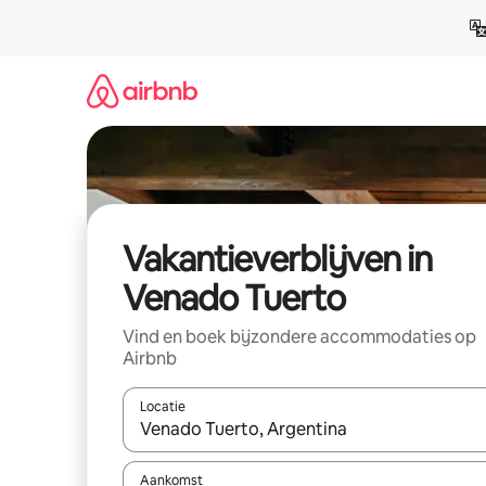
Ga
direct
naar
inhoud
Vakantieverblijven in
Venado Tuerto
Vind en boek bijzondere accommodaties op
Airbnb
Locatie
Wanneer er resultaten beschikbaar zijn, maak je 
Aankomst