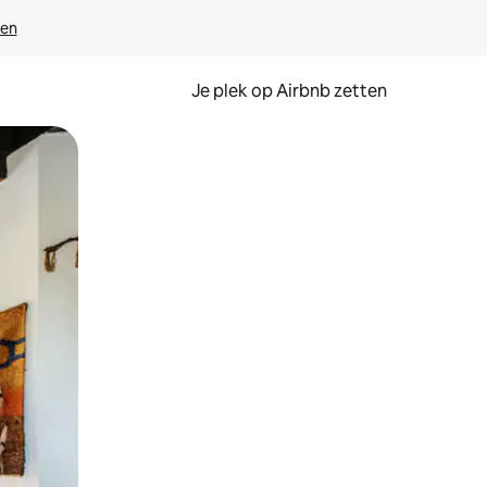
ven
Je plek op Airbnb zetten
en of swipen.