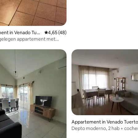
ent in Venado Tuer
Gemiddelde beoordeling van 4,65 op 5, 48 r
4,65 (48)
 gelegen appartement met
rkeergelegenheid
Appartement in Venado Tuert
Depto moderno, 2 hab + cocher
completo