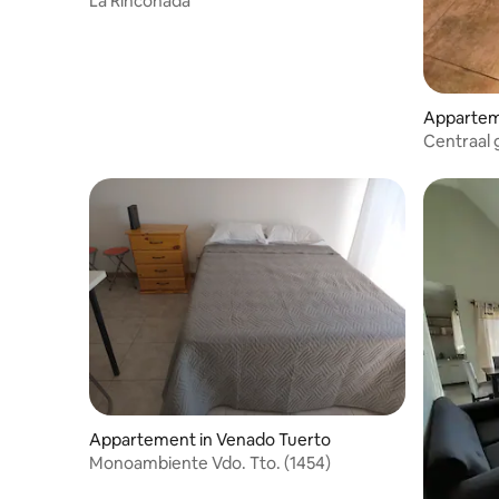
La Rinconada
Appartem
to
Centraal
gratis pa
Appartement in Venado Tuerto
Monoambiente Vdo. Tto. (1454)