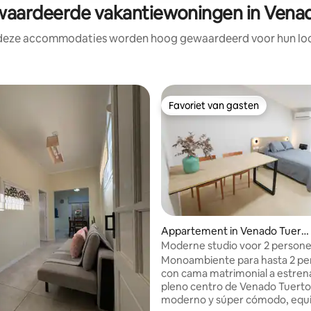
ardeerde vakantiewoningen in Vena
 deze accommodaties worden hoog gewaardeerd voor hun loca
Favoriet van gasten
Favoriet van gasten
Appartement in Venado Tuert
o
Moderne studio voor 2 persone
Uitgerust
Monoambiente para hasta 2 pe
con cama matrimonial a estren
pleno centro de Venado Tuerto
moderno y súper cómodo, equ