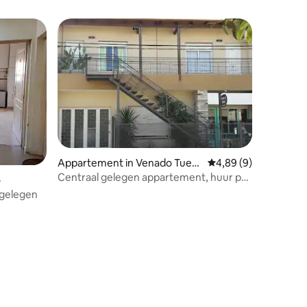
Appartement in Venado Tuert
Gemiddelde beoordeli
4,89 (9)
o
Centraal gelegen appartement, huur per
o
dag, gemeubileerd
 gelegen