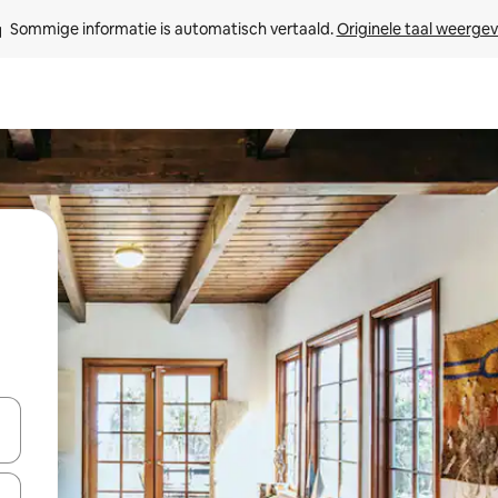
Sommige informatie is automatisch vertaald. 
Originele taal weerge
een keuze met je de pijltjestoetsen omhoog en omlaag, óf door te tikk