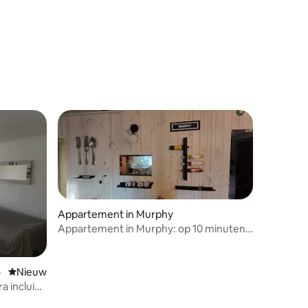
ecensies
Appartement in Murphy
Appartement in Murphy: op 10 minuten
van Venado Tuerto
o
Nieuwe accommodatie
Nieuw
a incluida