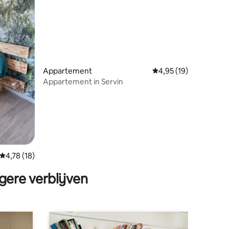
ecensies
Appartement
Gemiddelde beoordeli
4,95 (19)
Appartement in Servin
Gemiddelde beoordeling van 4,78 op 5, 18 recensies
4,78 (18)
gere verblijven