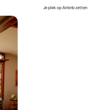
Je plek op Airbnb zetten
en of swipen.