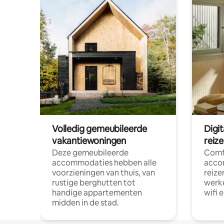
Volledig gemeubileerde
Digi
vakantiewoningen
reiz
Deze gemeubileerde
Comf
accommodaties hebben alle
acco
voorzieningen van thuis, van
reize
rustige berghutten tot
werke
handige appartementen
wifi 
midden in de stad.