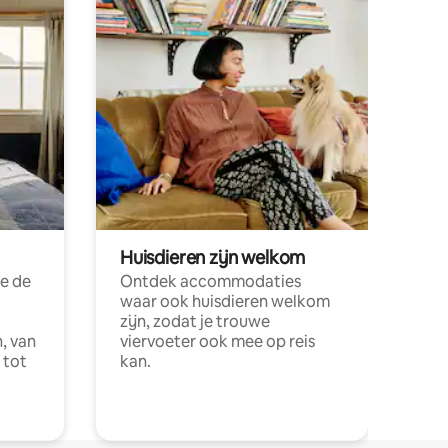
Huisdieren zijn welkom
e de
Ontdek accommodaties
waar ook huisdieren welkom
zijn, zodat je trouwe
, van
viervoeter ook mee op reis
 tot
kan.