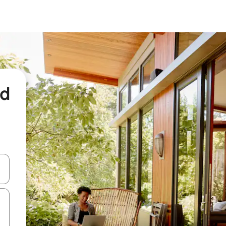
nd
een keuze met je de pijltjestoetsen omhoog en omlaag, óf door te tikk