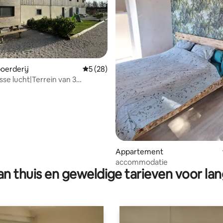
 van 4,99 op 5, 151 recensies
oerderij
Gemiddelde beoordeling van 5 op 5, 28 r
5 (28)
sse lucht|Terrein van 3
g|Wifi|Huisdieren toegelaten
Appartement
accommodatie
n thuis en geweldige tarieven voor lan