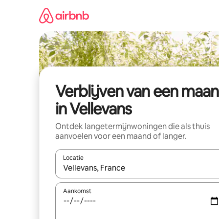
Ga
direct
naar
inhoud
Verblijven van een maa
in Vellevans
Ontdek langetermijnwoningen die als thuis
aanvoelen voor een maand of langer.
Locatie
Wanneer er resultaten beschikbaar zijn, maak je 
Aankomst