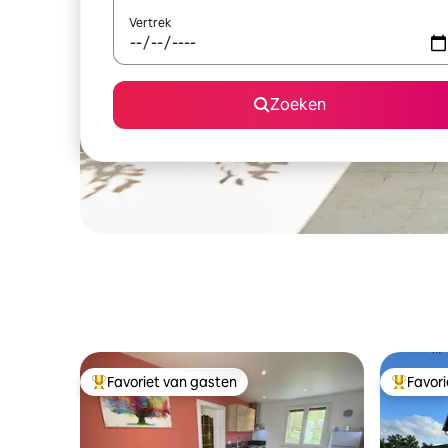
Vertrek
Zoeken
Favoriet van gasten
Favor
Topfavoriet van gasten
Topfavor