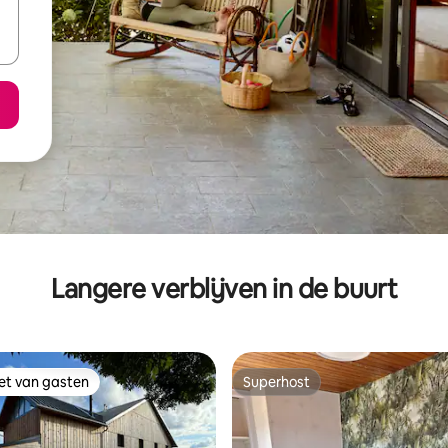
Langere verblijven in de buurt
iet van gasten
Superhost
iet van gasten
Superhost