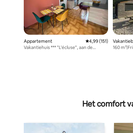
Appartement
Gemiddelde beoordeling
4,99 (151)
Vakantieb
Vakantiehuis *** "L'écluse", aan de
160 m²|Fri
waterkant
ha|Parkin
Het comfort va