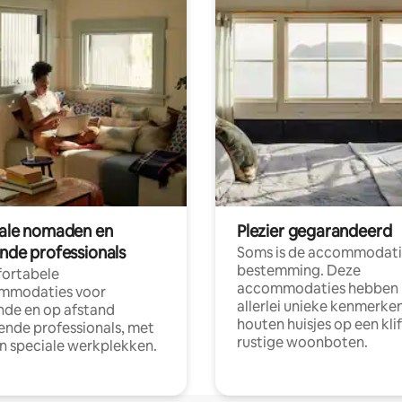
tale nomaden en
Plezier gegarandeerd
ende professionals
Soms is de accommodati
bestemming. Deze
ortabele
accommodaties hebben
mmodaties voor
allerlei unieke kenmerken
nde en op afstand
houten huisjes op een klif
nde professionals, met
rustige woonboten.
en speciale werkplekken.