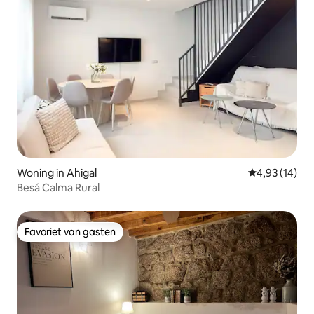
Woning in Ahigal
Gemiddelde be
4,93 (14)
Besá Calma Rural
Favoriet van gasten
Favoriet van gasten