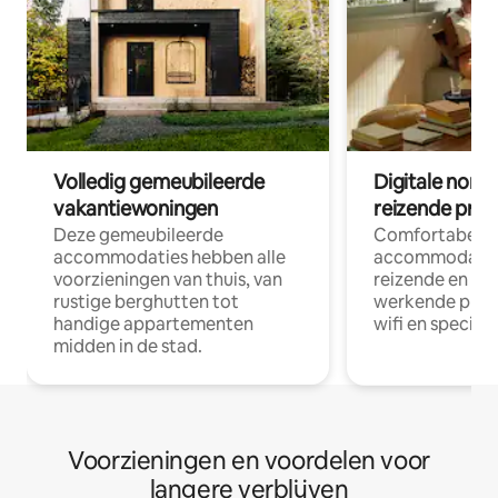
Volledig gemeubileerde
Digitale nom
vakantiewoningen
reizende prof
Deze gemeubileerde
Comfortabele
accommodaties hebben alle
accommodatie
voorzieningen van thuis, van
reizende en op
rustige berghutten tot
werkende profe
handige appartementen
wifi en special
midden in de stad.
Voorzieningen en voordelen voor
langere verblijven