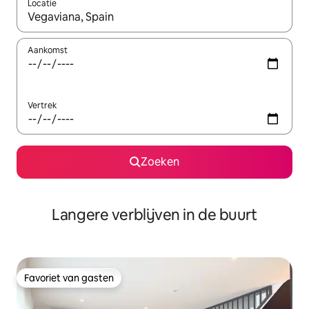
Locatie
Wanneer er resultaten beschikbaar zijn, maak je een keuze met 
Aankomst
Vertrek
Zoeken
Langere verblijven in de buurt
Favoriet van gasten
Favoriet van gasten