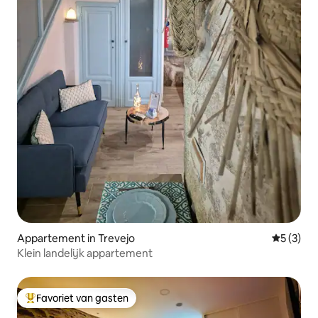
Appartement in Trevejo
Gemiddeld
5 (3)
Klein landelijk appartement
Favoriet van gasten
Topfavoriet van gasten