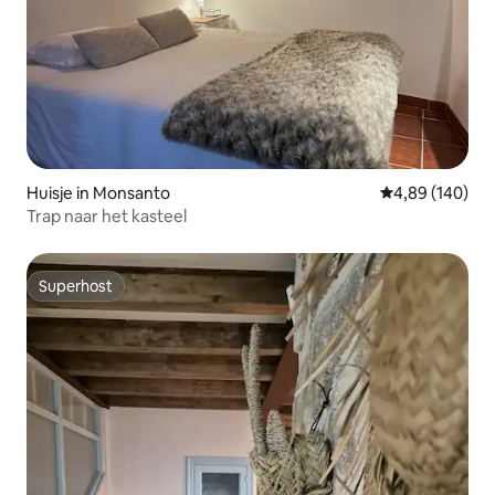
Huisje in Monsanto
Gemiddelde beo
4,89 (140)
Trap naar het kasteel
Superhost
Superhost