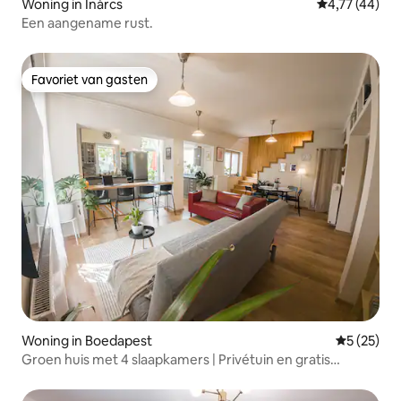
Woning in Inárcs
Gemiddelde be
4,77 (44)
Een aangename rust.
Favoriet van gasten
Favoriet van gasten
Woning in Boedapest
Gemiddelde
5 (25)
Groen huis met 4 slaapkamers | Privétuin en gratis
parkeergelegenheid