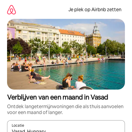
Ga
direct
Je plek op Airbnb zetten
naar
inhoud
Verblijven van een maand in Vasad
Ontdek langetermijnwoningen die als thuis aanvoelen
voor een maand of langer.
Locatie
Wanneer er resultaten beschikbaar zijn, maak je een keuze met 