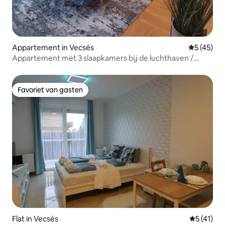
Appartement in Vecsés
Gemiddelde
5 (45)
Appartement met 3 slaapkamers bij de luchthaven /
gratis parkeren / airco / zelf inchecken
Favoriet van gasten
Favoriet van gasten
Flat in Vecsés
Gemiddeld
5 (41)