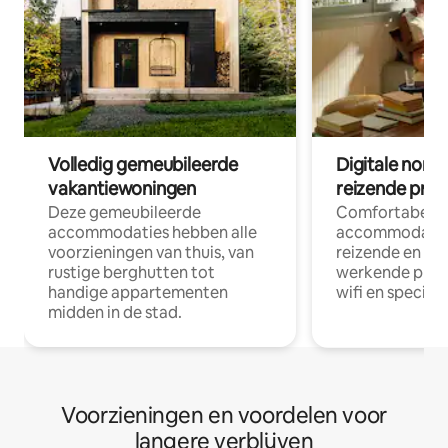
Volledig gemeubileerde
Digitale nom
vakantiewoningen
reizende prof
Deze gemeubileerde
Comfortabele
accommodaties hebben alle
accommodatie
voorzieningen van thuis, van
reizende en op
rustige berghutten tot
werkende profe
handige appartementen
wifi en special
midden in de stad.
Voorzieningen en voordelen voor
langere verblijven