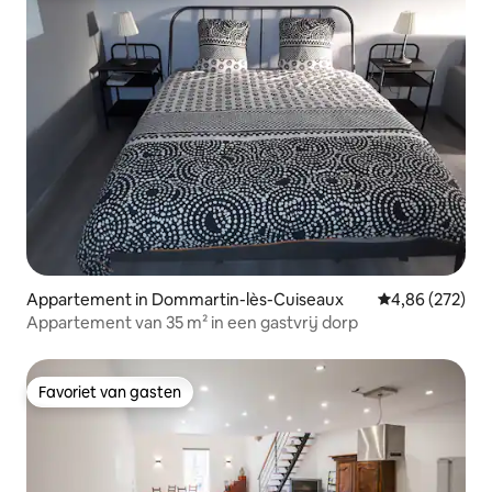
Appartement in Dommartin-lès-Cuiseaux
Gemiddelde beo
4,86 (272)
Appartement van 35 m² in een gastvrij dorp
Favoriet van gasten
Favoriet van gasten