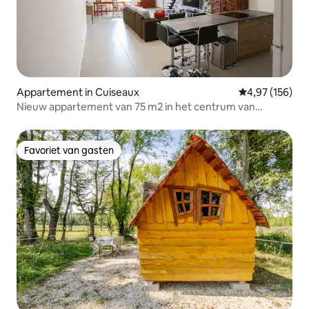
Appartement in Cuiseaux
Gemiddelde beo
4,97 (156)
Nieuw appartement van 75 m2 in het centrum van
Cuiseaux
Favoriet van gasten
Favoriet van gasten