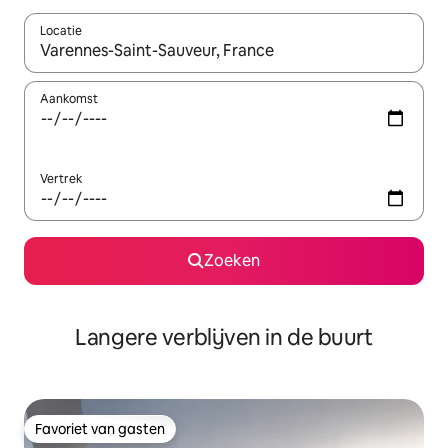
Locatie
Wanneer er resultaten beschikbaar zijn, maak je een keuze met 
Aankomst
Vertrek
Zoeken
Langere verblijven in de buurt
Favoriet van gasten
Favoriet van gasten